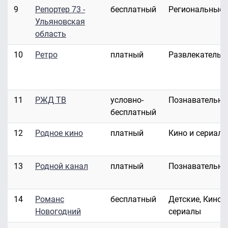
9
Репортер 73 -
бесплатный
Региональные
Ульяновская
область
10
Ретро
платный
Развлекательн
11
РЖД ТВ
условно-
Познавательны
бесплатный
12
Родное кино
платный
Кино и сериал
13
Родной канал
платный
Познавательны
14
Романс
бесплатный
Детские, Кино 
Новогодний
сериалы