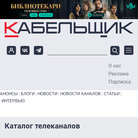
Перейти к основному содержанию
О нас
To
Реклама
Подписка
Primary links bottom
АНОНСЫ
БЛОГИ
НОВОСТИ
НОВОСТИ КАНАЛОВ
СТАТЬИ
ИНТЕРВЬЮ
Каталог телеканалов