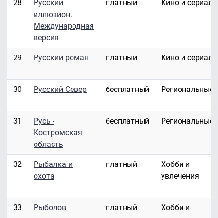
28
Русский
платный
Кино и сериал
иллюзион.
Международная
версия
29
Русский роман
платный
Кино и сериал
30
Русский Север
бесплатный
Региональные
31
Русь -
бесплатный
Региональные
Костромская
область
32
Рыбалка и
платный
Хобби и
охота
увлечения
33
Рыболов
платный
Хобби и