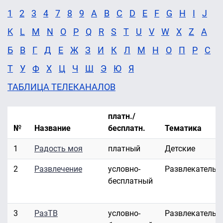
1
2
3
4
7
8
9
A
B
C
D
E
F
G
H
I
J
K
L
M
N
O
P
Q
R
S
T
U
V
W
X
Z
А
Б
В
Г
Д
Е
Ж
З
И
К
Л
М
Н
О
П
Р
С
Т
У
Ф
Х
Ц
Ч
Ш
Э
Ю
Я
ТАБЛИЦА ТЕЛЕКАНАЛОВ
платн./
№
Название
бесплатн.
Тематика
1
Радость моя
платный
Детские
2
Развлечение
условно-
Развлекательн
бесплатный
3
РазТВ
условно-
Развлекательн