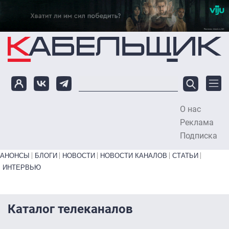
Перейти к основному содержанию
О нас
To
Реклама
Подписка
Primary links bottom
АНОНСЫ
БЛОГИ
НОВОСТИ
НОВОСТИ КАНАЛОВ
СТАТЬИ
ИНТЕРВЬЮ
Каталог телеканалов