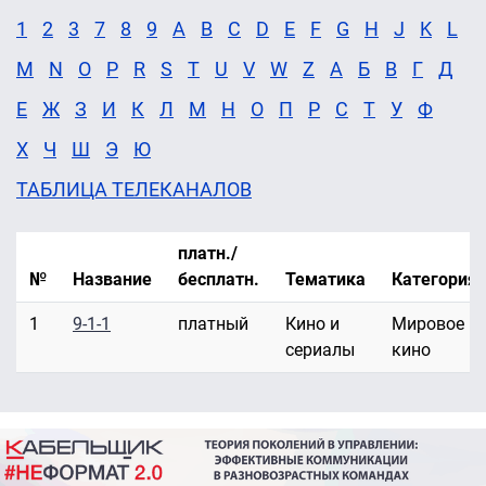
1
2
3
7
8
9
A
B
C
D
E
F
G
H
J
K
L
M
N
O
P
R
S
T
U
V
W
Z
А
Б
В
Г
Д
Е
Ж
З
И
К
Л
М
Н
О
П
Р
С
Т
У
Ф
Х
Ч
Ш
Э
Ю
ТАБЛИЦА ТЕЛЕКАНАЛОВ
платн./
№
Название
бесплатн.
Тематика
Категория
1
9-1-1
платный
Кино и
Мировое
сериалы
кино