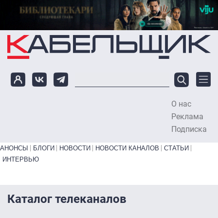
Перейти к основному содержанию
О нас
To
Реклама
Подписка
Primary links bottom
АНОНСЫ
БЛОГИ
НОВОСТИ
НОВОСТИ КАНАЛОВ
СТАТЬИ
ИНТЕРВЬЮ
Каталог телеканалов