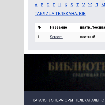
A
B
D
F
H
K
S
T
V
Ж
Л
ТАБЛИЦА ТЕЛЕКАНАЛОВ
№
Название
платн./беспла
1
Scream
платный
Primary links
КАТАЛОГ
ОПЕРАТОРЫ
ТЕЛЕКАНАЛЫ
О