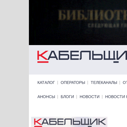
Перейти к основному содержанию
Primary links
КАТАЛОГ
ОПЕРАТОРЫ
ТЕЛЕКАНАЛЫ
О
Primary links bottom
АНОНСЫ
БЛОГИ
НОВОСТИ
НОВОСТИ 