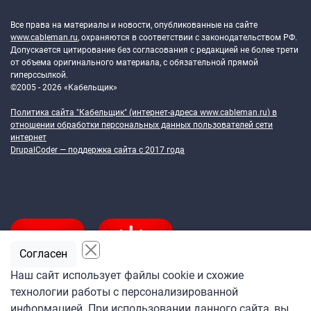
Token Block
Все права на материалы и новости, опубликованные на сайте
www.cableman.ru
, охраняются в соответствии с законодательством РФ.
Допускается цитирование без согласования с редакцией не более трети
от объема оригинального материала, с обязательной прямой
гиперссылкой.
©2005 - 2026 «Кабельщик»
Политика сайта "Кабельщик" (интернет-адреса
www.cableman.ru
) в
отношении обработки персональных данных пользователей сети
интернет
DrupalCoder — поддержка сайта c 2017 года
Согласен
Наш сайт использует файлы cookie и схожие
технологии работы с персонализированной
Подпишитесь
информацией. При использовании данного сайта, вы