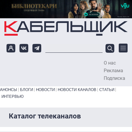
Перейти к основному содержанию
О нас
To
Реклама
Подписка
Primary links bottom
АНОНСЫ
БЛОГИ
НОВОСТИ
НОВОСТИ КАНАЛОВ
СТАТЬИ
ИНТЕРВЬЮ
Каталог телеканалов