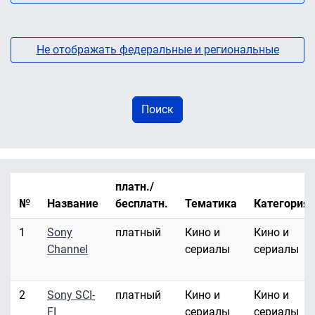
Не отображать федеральные и региональные
платн./
№
Название
бесплатн.
Тематика
Категория
1
Sony
платный
Кино и
Кино и
Channel
сериалы
сериалы
2
Sony SCI-
платный
Кино и
Кино и
FI
сериалы
сериалы