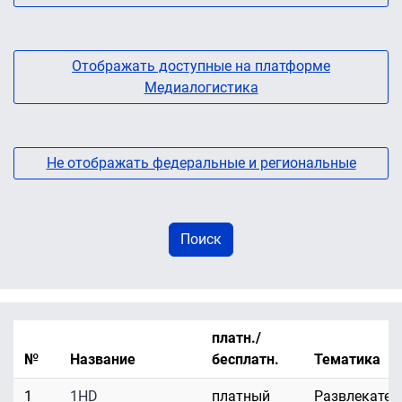
Отображать доступные на платформе
Медиалогистика
Не отображать федеральные и региональные
платн./
№
Название
бесплатн.
Тематика
1
1HD
платный
Развлекател