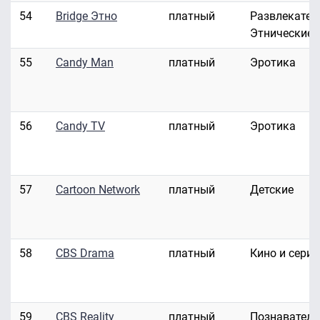
54
Bridge Этно
платный
Развлекател
Этнические
55
Candy Man
платный
Эротика
56
Candy TV
платный
Эротика
57
Cartoon Network
платный
Детские
58
CBS Drama
платный
Кино и сери
59
CBS Reality
платный
Познавател