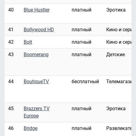
40
Blue Hustler
платный
Эротика
41
Bollywood HD
платный
Кино и сери
42
Bolt
платный
Кино и сери
43
Boomerang
платный
Детские
44
BoutiqueTV
бесплатный
Телемагази
45
Brazzers TV
платный
Эротика
Europe
46
Bridge
платный
Развлекател