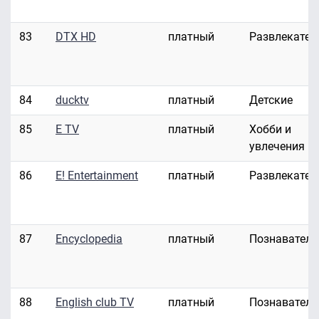
83
DTX HD
платный
Развлекател
84
ducktv
платный
Детские
85
E TV
платный
Хобби и
увлечения
86
E! Entertainment
платный
Развлекател
87
Encyclopedia
платный
Познавател
88
English club TV
платный
Познавател