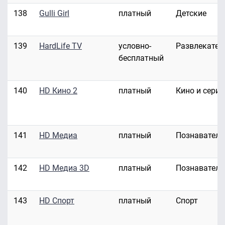
138
Gulli Girl
платный
Детские
139
HardLife TV
условно-
Развлекател
бесплатный
140
HD Кино 2
платный
Кино и сери
141
HD Медиа
платный
Познавател
142
HD Медиа 3D
платный
Познавател
143
HD Спорт
платный
Спорт