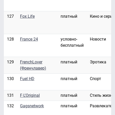
127
Fox Life
платный
Кино и сери
128
France 24
условно-
Новости
бесплатный
129
FrenchLover
платный
Эротика
(Френчлавер)
130
Fuel HD
платный
Спорт
131
F·L’Original
платный
Стиль жизни
132
Gagsnetwork
платный
Развлекател