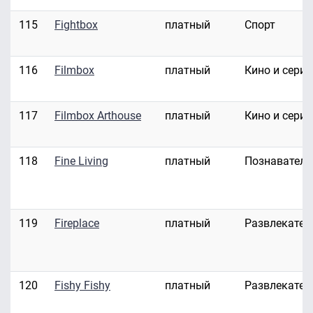
115
Fightbox
платный
Спорт
116
Filmbox
платный
Кино и сери
117
Filmbox Arthouse
платный
Кино и сери
118
Fine Living
платный
Познавател
119
Fireplace
платный
Развлекател
120
Fishy Fishy
платный
Развлекател