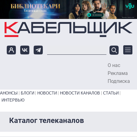
Перейти к основному содержанию
О нас
To
Реклама
Подписка
Primary links bottom
АНОНСЫ
БЛОГИ
НОВОСТИ
НОВОСТИ КАНАЛОВ
СТАТЬИ
ИНТЕРВЬЮ
Каталог телеканалов