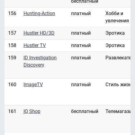
бесплатный
156
Hunting-Action
платный
Хобби и
увлечения
157
Hustler HD/3D
платный
Эротика
158
Hustler TV
платный
Эротика
159
ID Investigation
платный
Развлекател
Discovery
160
ImageTV
платный
Стиль жизни
161
IQ Shop
бесплатный
Телемагази