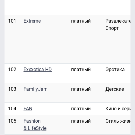
101
Extreme
платный
Развлекател
Спорт
102
Exxxotica HD
платный
Эротика
103
FamilyJam
платный
Детские
104
FAN
платный
Кино и сери
105
Fashion
платный
Стиль жизни
& LifeStyle