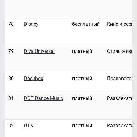
78
Disney
бесплатный
Кино и сери
79
Diva Universal
платный
Стиль жизни
80
Docubox
платный
Познавател
81
DOT Dance Music
платный
Развлекател
82
DTX
платный
Развлекател