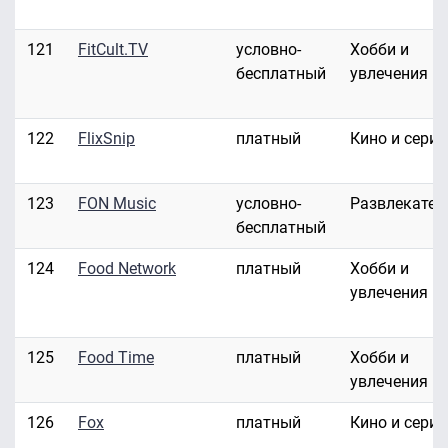
121
FitCult.TV
условно-
Хобби и
бесплатный
увлечения
122
FlixSnip
платный
Кино и сери
123
FON Music
условно-
Развлекател
бесплатный
124
Food Network
платный
Хобби и
увлечения
125
Food Time
платный
Хобби и
увлечения
126
Fox
платный
Кино и сери