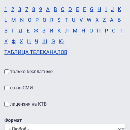
1
2
3
7
8
9
A
B
C
D
E
F
G
H
I
J
K
L
M
N
O
P
Q
R
S
T
U
V
W
X
Z
А
Б
В
Г
Д
Е
Ж
З
И
К
Л
М
Н
О
П
Р
С
Т
У
Ф
Х
Ц
Ч
Ш
Э
Ю
ТАБЛИЦА ТЕЛЕКАНАЛОВ
только бесплатные
св-во СМИ
лицензия на КТВ
Формат