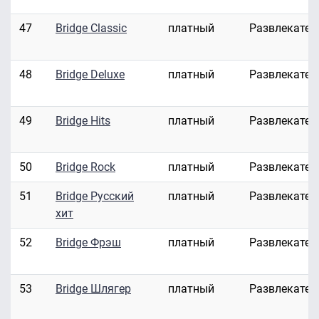
47
Bridge Classic
платный
Развлекател
48
Bridge Deluxe
платный
Развлекател
49
Bridge Hits
платный
Развлекател
50
Bridge Rock
платный
Развлекател
51
Bridge Русский
платный
Развлекател
хит
52
Bridge Фрэш
платный
Развлекател
53
Bridge Шлягер
платный
Развлекател