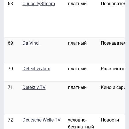
68
CuriosityStream
платный
Познавател
69
Da Vinci
платный
Познавател
70
DetectiveJam
платный
Развлекател
71
Detektiv.TV
платный
Кино и сери
72
Deutsche Welle TV
условно-
Новости
бесплатный