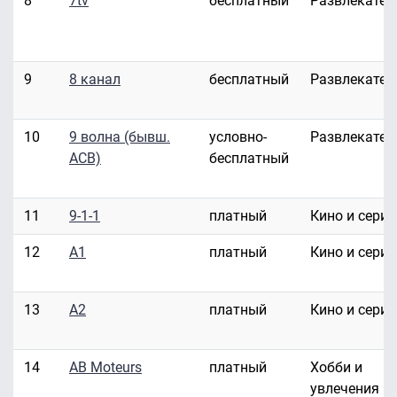
8
7tv
бесплатный
Развлекател
9
8 канал
бесплатный
Развлекател
10
9 волна (бывш.
условно-
Развлекател
АСВ)
бесплатный
11
9-1-1
платный
Кино и сери
12
A1
платный
Кино и сери
13
A2
платный
Кино и сери
14
AB Moteurs
платный
Хобби и
увлечения