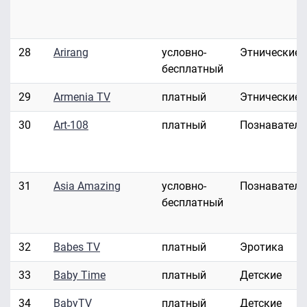
28
Arirang
условно-
Этнические
бесплатный
29
Armenia TV
платный
Этнические
30
Art-108
платный
Познавател
31
Asia Amazing
условно-
Познавател
бесплатный
32
Babes TV
платный
Эротика
33
Baby Time
платный
Детские
34
BabyTV
платный
Детские