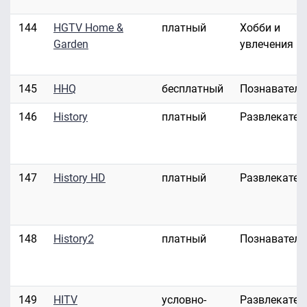
144
HGTV Home &
платный
Хобби и
Garden
увлечения
145
HHQ
бесплатный
Познавател
146
History
платный
Развлекател
147
History HD
платный
Развлекател
148
History2
платный
Познавател
149
HITV
условно-
Развлекател