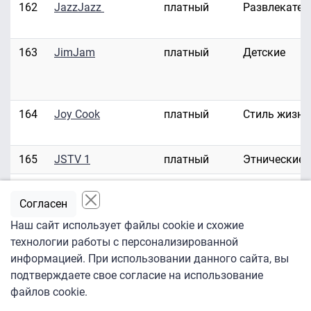
162
JazzJazz
платный
Развлекател
163
JimJam
платный
Детские
164
Joy Cook
платный
Стиль жизни
165
JSTV 1
платный
Этнические
166
JSTV 2
платный
Этнические
Согласен
167
JuCe TV
платный
Развлекател
Наш сайт использует файлы cookie и схожие
технологии работы с персонализированной
информацией. При использовании данного сайта, вы
подтверждаете свое согласие на использование
168
KBS World
условно-
Этнические
файлов cookie.
бесплатный