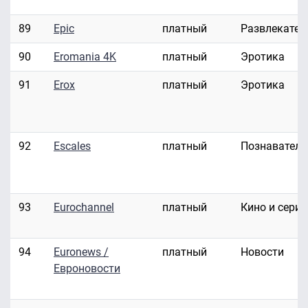
89
Epic
платный
Развлекател
90
Eromania 4K
платный
Эротика
91
Erox
платный
Эротика
92
Escales
платный
Познавател
93
Eurochannel
платный
Кино и сери
94
Euronews /
платный
Новости
Евроновости