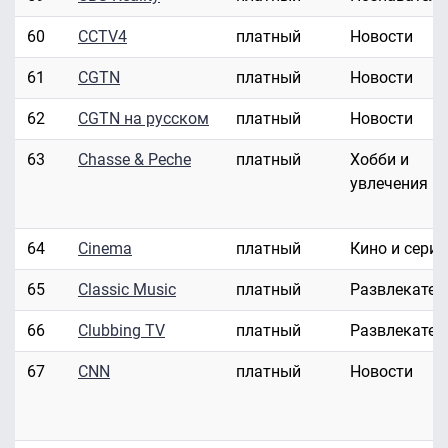
60
CCTV4
платный
Новости
61
CGTN
платный
Новости
62
CGTN на русском
платный
Новости
63
Chasse & Peche
платный
Хобби и
увлечения
64
Cinema
платный
Кино и сери
65
Classic Music
платный
Развлекател
66
Clubbing TV
платный
Развлекател
67
CNN
платный
Новости