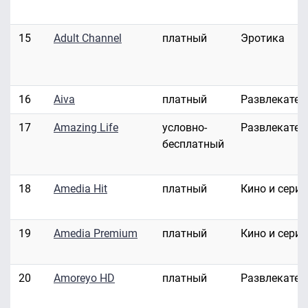
15
Adult Channel
платный
Эротика
16
Aiva
платный
Развлекател
17
Amazing Life
условно-
Развлекател
бесплатный
18
Amedia Hit
платный
Кино и сери
19
Amedia Premium
платный
Кино и сери
20
Amoreyo HD
платный
Развлекател