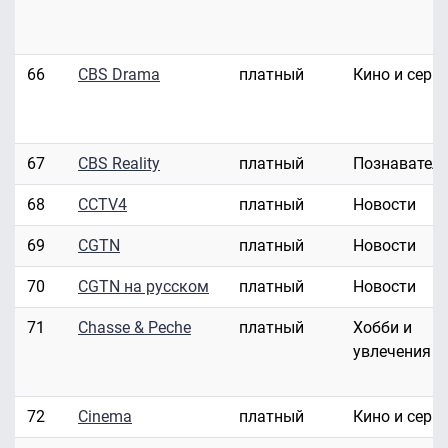
66
CBS Drama
платный
Кино и сери
67
CBS Reality
платный
Познавател
68
CCTV4
платный
Новости
69
CGTN
платный
Новости
70
CGTN на русском
платный
Новости
71
Chasse & Peche
платный
Хобби и
увлечения
72
Cinema
платный
Кино и сери