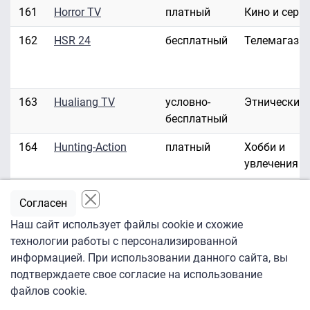
161
Horror TV
платный
Кино и сери
162
HSR 24
бесплатный
Телемагази
163
Hualiang TV
условно-
Этнические
бесплатный
164
Hunting-Action
платный
Хобби и
увлечения
165
Hustler HD/3D
платный
Эротика
Согласен
166
Hustler TV
платный
Эротика
Наш сайт использует файлы cookie и схожие
технологии работы с персонализированной
167
ID Investigation
платный
Развлекате
информацией. При использовании данного сайта, вы
Discovery
подтверждаете свое согласие на использование
файлов cookie.