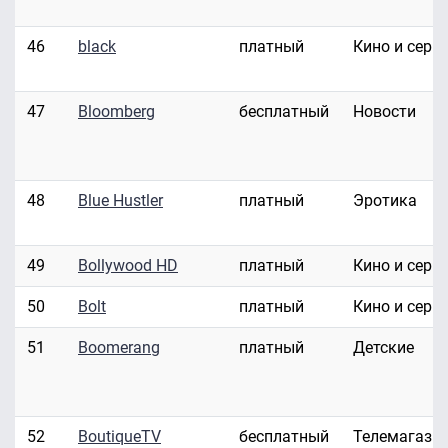
46
black
платный
Кино и сери
47
Bloomberg
бесплатный
Новости
48
Blue Hustler
платный
Эротика
49
Bollywood HD
платный
Кино и сери
50
Bolt
платный
Кино и сери
51
Boomerang
платный
Детские
52
BoutiqueTV
бесплатный
Телемагази