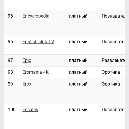
95
Encyclopedia
платный
Познавател
96
English club TV
платный
Познавател
97
Epic
платный
Развлекате
98
Eromania 4K
платный
Эротика
99
Erox
платный
Эротика
100
Escales
платный
Познавател