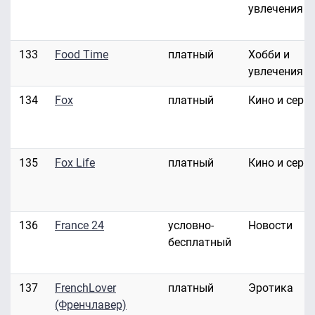
увлечения
133
Food Time
платный
Хобби и
увлечения
134
Fox
платный
Кино и сери
135
Fox Life
платный
Кино и сери
136
France 24
условно-
Новости
бесплатный
137
FrenchLover
платный
Эротика
(Френчлавер)