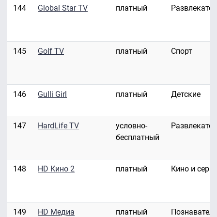
144
Global Star TV
платный
Развлекате
145
Golf TV
платный
Спорт
146
Gulli Girl
платный
Детские
147
HardLife TV
условно-
Развлекате
бесплатный
148
HD Кино 2
платный
Кино и сери
149
HD Медиа
платный
Познавател