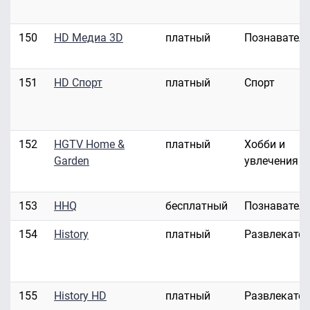
150
HD Медиа 3D
платный
Познавател
151
HD Спорт
платный
Спорт
152
HGTV Home &
платный
Хобби и
Garden
увлечения
153
HHQ
бесплатный
Познавател
154
History
платный
Развлекате
155
History HD
платный
Развлекате