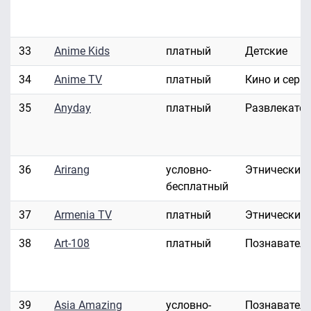
33
Anime Kids
платный
Детские
34
Anime TV
платный
Кино и сери
35
Anyday
платный
Развлекате
36
Arirang
условно-
Этнические
бесплатный
37
Armenia TV
платный
Этнические
38
Art-108
платный
Познавател
39
Asia Amazing
условно-
Познавател