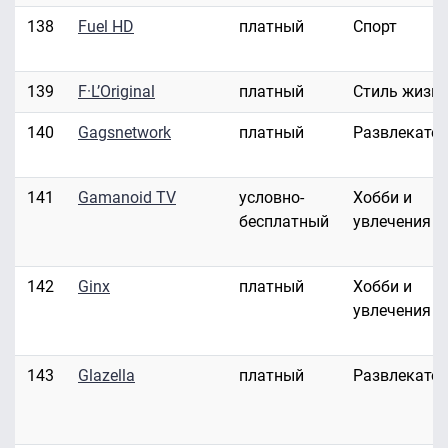
138
Fuel HD
платный
Спорт
139
F·L’Original
платный
Стиль жизн
140
Gagsnetwork
платный
Развлекате
141
Gamanoid TV
условно-
Хобби и
бесплатный
увлечения
142
Ginx
платный
Хобби и
увлечения
143
Glazella
платный
Развлекате