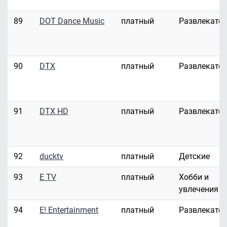
89
DOT Dance Music
платный
Развлекате
90
DTX
платный
Развлекате
91
DTX HD
платный
Развлекате
92
ducktv
платный
Детские
93
E TV
платный
Хобби и
увлечения
94
E! Entertainment
платный
Развлекате