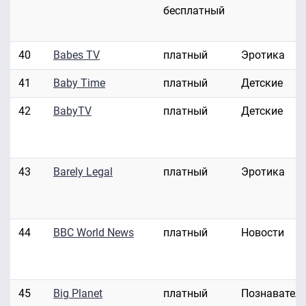
бесплатный
40
Babes TV
платный
Эротика
41
Baby Time
платный
Детские
42
BabyTV
платный
Детские
43
Barely Legal
платный
Эротика
44
BBC World News
платный
Новости
45
Big Planet
платный
Познавател