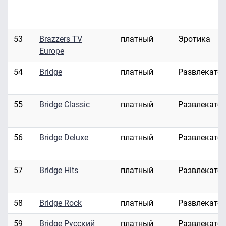
53
Brazzers TV
платный
Эротика
Europe
54
Bridge
платный
Развлекате
55
Bridge Classic
платный
Развлекате
56
Bridge Deluxe
платный
Развлекате
57
Bridge Hits
платный
Развлекате
58
Bridge Rock
платный
Развлекате
59
Bridge Русский
платный
Развлекате