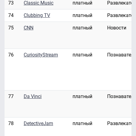
73
Classic Music
платный
Развлекате
74
Clubbing TV
платный
Развлекате
75
CNN
платный
Новости
76
CuriosityStream
платный
Познавател
77
Da Vinci
платный
Познавател
78
DetectiveJam
платный
Развлекате