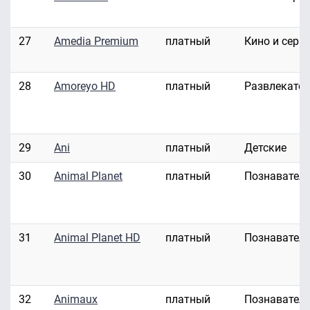
27
Amedia Premium
платный
Кино и сери
28
Amoreyo HD
платный
Развлекате
29
Ani
платный
Детские
30
Animal Planet
платный
Познавател
31
Animal Planet HD
платный
Познавател
32
Animaux
платный
Познавател