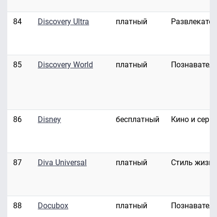
84
Discovery Ultra
платный
Развлекате
85
Discovery World
платный
Познавател
86
Disney
бесплатный
Кино и сери
87
Diva Universal
платный
Стиль жизн
88
Docubox
платный
Познавател