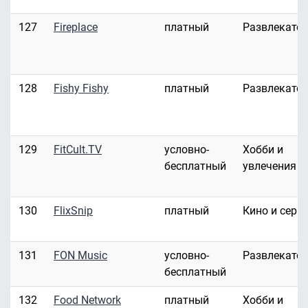
127
Fireplace
платный
Развлекате
128
Fishy Fishy
платный
Развлекате
129
FitCult.TV
условно-
Хобби и
бесплатный
увлечения
130
FlixSnip
платный
Кино и сери
131
FON Music
условно-
Развлекате
бесплатный
132
Food Network
платный
Хобби и