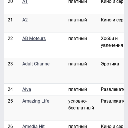
20
A1
платный
Кино и сери
21
A2
платный
Кино и сери
22
AB Moteurs
платный
Хобби и
увлечения
23
Adult Channel
платный
Эротика
24
Aiva
платный
Развлекате
25
Amazing Life
условно-
Развлекате
бесплатный
26
Amedia Hit
платный
Кино и сери