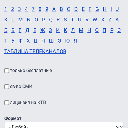
1
2
3
4
7
8
9
A
B
C
D
E
F
G
H
I
J
K
L
M
N
O
P
Q
R
S
T
U
V
W
X
Z
А
Б
В
Г
Д
Е
Ж
З
И
К
Л
М
Н
О
П
Р
С
Т
У
Ф
Х
Ц
Ч
Ш
Э
Ю
Я
ТАБЛИЦА ТЕЛЕКАНАЛОВ
только бесплатные
св-во СМИ
лицензия на КТВ
Формат