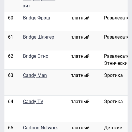
хит
60
Bridge Фрэш
платный
Развлекате
61
Bridge Шлягер
платный
Развлекате
62
Bridge Этно
платный
Развлекател
Этнические
63
Candy Man
платный
Эротика
64
Candy TV
платный
Эротика
65
Cartoon Network
платный
Детские