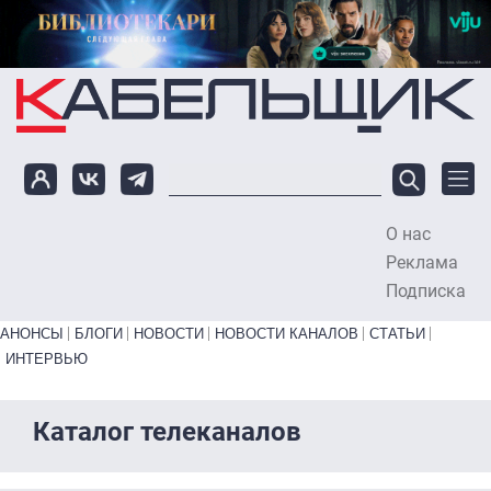
Перейти к основному содержанию
О нас
To
Реклама
Подписка
Primary links bottom
АНОНСЫ
БЛОГИ
НОВОСТИ
НОВОСТИ КАНАЛОВ
СТАТЬИ
ИНТЕРВЬЮ
Каталог телеканалов