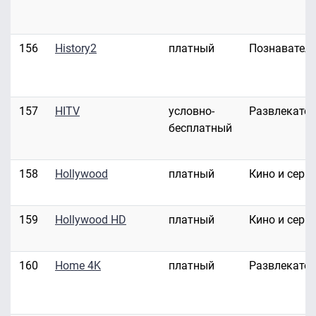
156
History2
платный
Познавател
157
HITV
условно-
Развлекате
бесплатный
158
Hollywood
платный
Кино и сери
159
Hollywood HD
платный
Кино и сери
160
Home 4K
платный
Развлекате