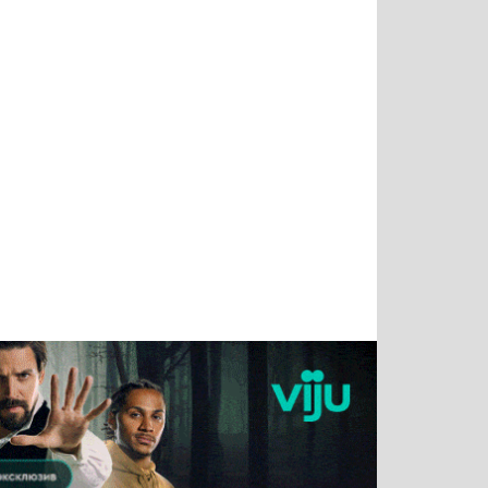
Тимур
Григорий
Виктор
Евгений
Чудутов
Кузин
Бритько
Мошняцкий