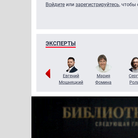
Войдите
или
зарегистрируйтесь
, чтобы
ЭКСПЕРТЫ
ригорий
Виктор
Евгений
Мария
Серг
Кузин
Бритько
Мошняцкий
Фомина
Рол