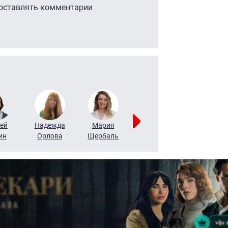
 оставлять комментарии
ей
Надежда
Мария
Алексей
Татьяна
ин
Орлова
Щербаль
Леонтьев
Воронова