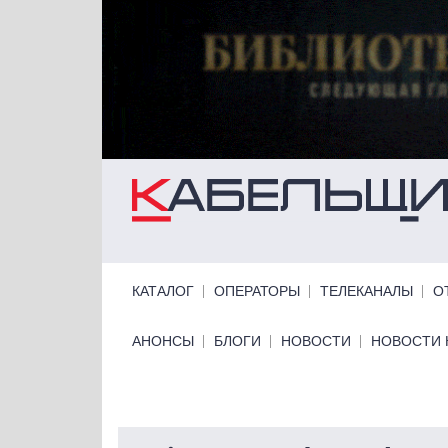
Перейти к основному содержанию
Primary links
КАТАЛОГ
ОПЕРАТОРЫ
ТЕЛЕКАНАЛЫ
О
Primary links bottom
АНОНСЫ
БЛОГИ
НОВОСТИ
НОВОСТИ 