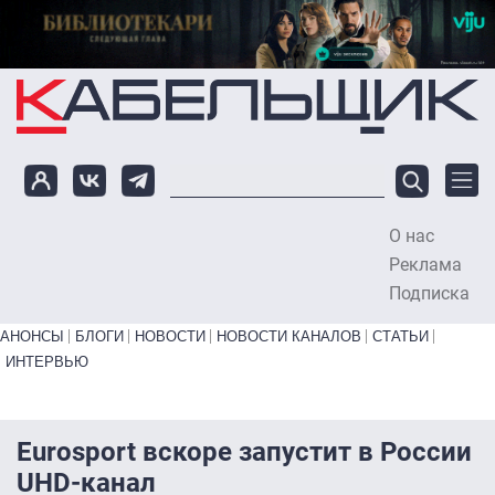
Перейти к основному содержанию
О нас
To
Реклама
Подписка
Primary links bottom
АНОНСЫ
БЛОГИ
НОВОСТИ
НОВОСТИ КАНАЛОВ
СТАТЬИ
ИНТЕРВЬЮ
Eurosport вскоре запустит в России
UHD-канал