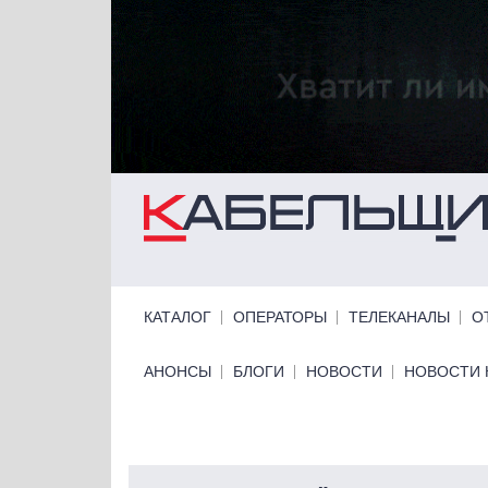
Перейти к основному содержанию
Primary links
КАТАЛОГ
ОПЕРАТОРЫ
ТЕЛЕКАНАЛЫ
О
Primary links bottom
АНОНСЫ
БЛОГИ
НОВОСТИ
НОВОСТИ 