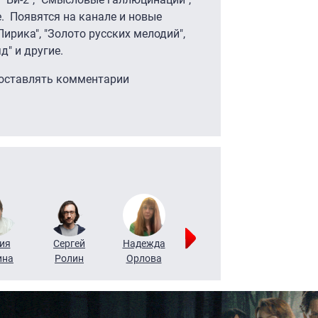
е. Появятся на канале и новые
Лирика", "Золото русских мелодий",
яд" и другие.
 оставлять комментарии
ия
Сергей
Надежда
Мария
Алексей
ина
Ролин
Орлова
Щербаль
Леонтьев