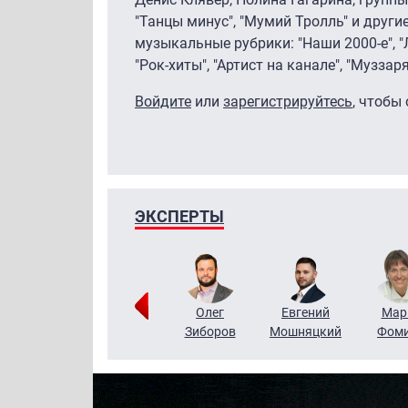
"Танцы минус", "Мумий Тролль" и други
музыкальные рубрики: "Наши 2000-е", "
"Рок-хиты", "Артист на канале", "Муззар
Войдите
или
зарегистрируйтесь
, чтобы
ЭКСПЕРТЫ
Тимур
Григорий
Олег
Евгений
Мар
Чудутов
Кузин
Зиборов
Мошняцкий
Фом