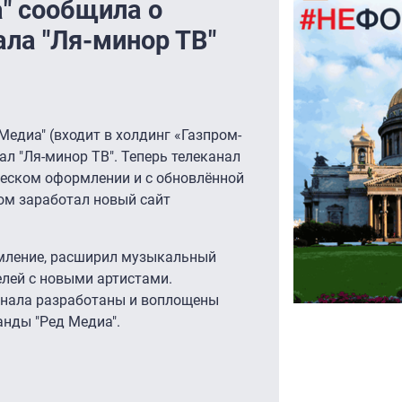
" сообщила о
ала "Ля-минор ТВ"
Медиа" (входит в холдинг «Газпром-
л "Ля-минор ТВ". Теперь телеканал
ческом оформлении и с обновлённой
ом заработал новый сайт
рмление, расширил музыкальный
елей с новыми артистами.
анала разработаны и воплощены
анды "Ред Медиа".