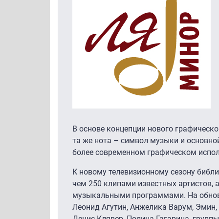
В основе концепции нового графическо
та же нота – символ музыки и основно
более современном графическом испол
К новому телевизионному сезону библи
чем 250 клипами известных артистов,
музыкальными программами. На обнов
Леонид Агутин, Анжелика Варум, Эмин, 
Денис Клявер, Полина Гагарина, группы