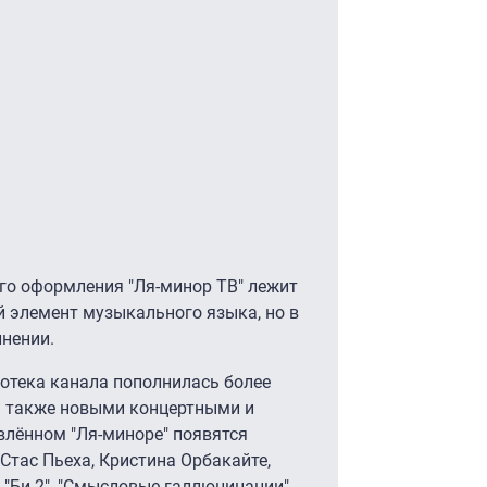
го оформления "Ля-минор ТВ" лежит
й элемент музыкального языка, но в
нении.
отека канала пополнилась более
 а также новыми концертными и
лённом "Ля-миноре" появятся
Стас Пьеха, Кристина Орбакайте,
 "Би-2", "Смысловые галлюцинации",