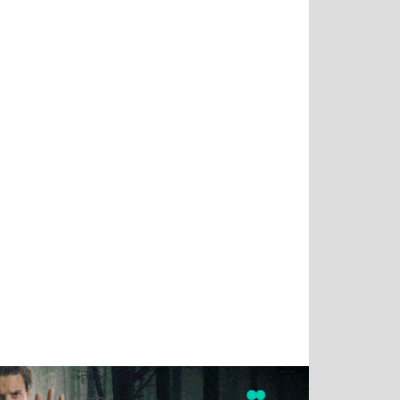
Татьяна
Тимур
Григорий
Олег
Воронова
Чудутов
Кузин
Зиборов