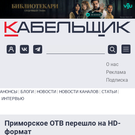
Перейти к основному содержанию
О нас
To
Реклама
Подписка
Primary links bottom
АНОНСЫ
БЛОГИ
НОВОСТИ
НОВОСТИ КАНАЛОВ
СТАТЬИ
ИНТЕРВЬЮ
Приморское ОТВ перешло на HD-
формат