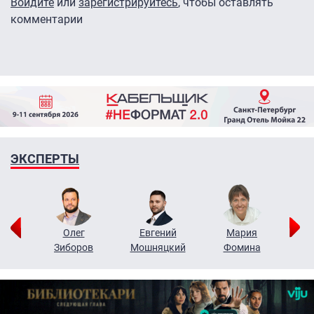
Войдите
или
зарегистрируйтесь
, чтобы оставлять
комментарии
ЭКСПЕРТЫ
рий
Олег
Евгений
Мария
н
Зиборов
Мошняцкий
Фомина