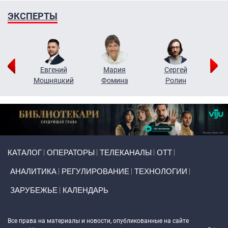
ЭКСПЕРТЫ
ор
Евгений
Мария
Сергей
Н
ко
Мошняцкий
Фомина
Ролин
Primary links
КАТАЛОГ
ОПЕРАТОРЫ
ТЕЛЕКАНАЛЫ
ОТТ
АНАЛИТИКА
РЕГУЛИРОВАНИЕ
ТЕХНОЛОГИИ
ЗАРУБЕЖЬЕ
КАЛЕНДАРЬ
Token Block
Все права на материалы и новости, опубликованные на сайте