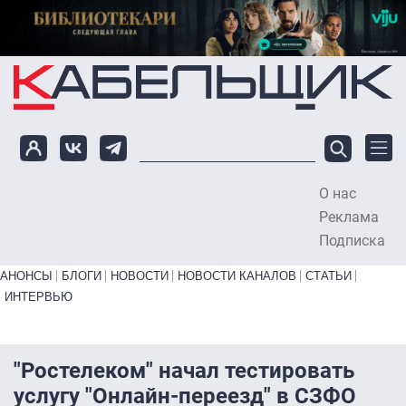
Перейти к основному содержанию
О нас
To
Реклама
Подписка
Primary links bottom
АНОНСЫ
БЛОГИ
НОВОСТИ
НОВОСТИ КАНАЛОВ
СТАТЬИ
ИНТЕРВЬЮ
"Ростелеком" начал тестировать
услугу "Онлайн-переезд" в СЗФО