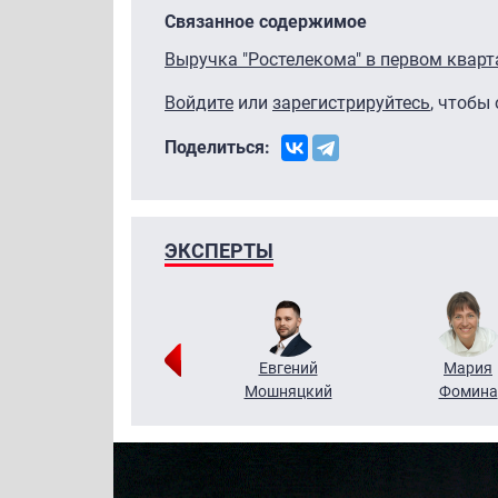
Связанное содержимое
Выручка "Ростелекома" в первом кварта
Войдите
или
зарегистрируйтесь
, чтобы
Поделиться:
ЭКСПЕРТЫ
Виктор
Евгений
Мария
Бритько
Мошняцкий
Фомина