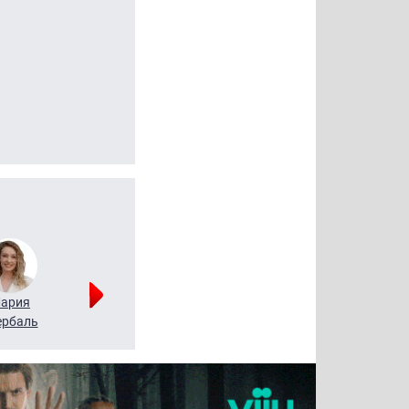
ария
Алексей
Татьяна
рбаль
Леонтьев
Воронова