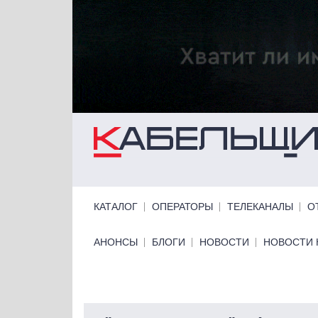
Перейти к основному содержанию
Primary links
КАТАЛОГ
ОПЕРАТОРЫ
ТЕЛЕКАНАЛЫ
О
Primary links bottom
АНОНСЫ
БЛОГИ
НОВОСТИ
НОВОСТИ 