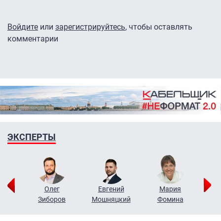
Войдите
или
зарегистрируйтесь
, чтобы оставлять
комментарии
ЭКСПЕРТЫ
рий
Олег
Евгений
Мария
н
Зиборов
Мошняцкий
Фомина