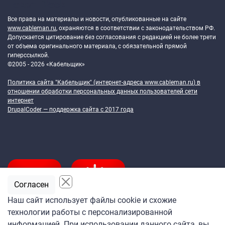
Token Block
Все права на материалы и новости, опубликованные на сайте
www.cableman.ru
, охраняются в соответствии с законодательством РФ.
Допускается цитирование без согласования с редакцией не более трети
от объема оригинального материала, с обязательной прямой
гиперссылкой.
©2005 - 2026 «Кабельщик»
Политика сайта "Кабельщик" (интернет-адреса
www.cableman.ru
) в
отношении обработки персональных данных пользователей сети
интернет
DrupalCoder — поддержка сайта c 2017 года
Согласен
Наш сайт использует файлы cookie и схожие
технологии работы с персонализированной
Подпишитесь
информацией. При использовании данного сайта, вы