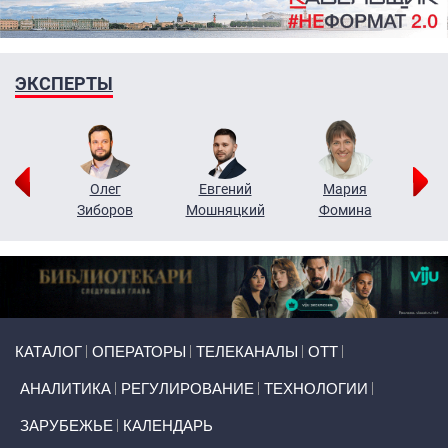
ЭКСПЕРТЫ
рий
Олег
Евгений
Мария
н
Зиборов
Мошняцкий
Фомина
Primary links
КАТАЛОГ
ОПЕРАТОРЫ
ТЕЛЕКАНАЛЫ
ОТТ
АНАЛИТИКА
РЕГУЛИРОВАНИЕ
ТЕХНОЛОГИИ
ЗАРУБЕЖЬЕ
КАЛЕНДАРЬ