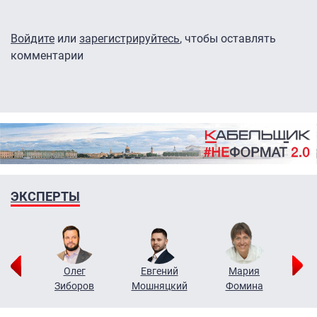
Войдите
или
зарегистрируйтесь
, чтобы оставлять
комментарии
ЭКСПЕРТЫ
рий
Олег
Евгений
Мария
н
Зиборов
Мошняцкий
Фомина