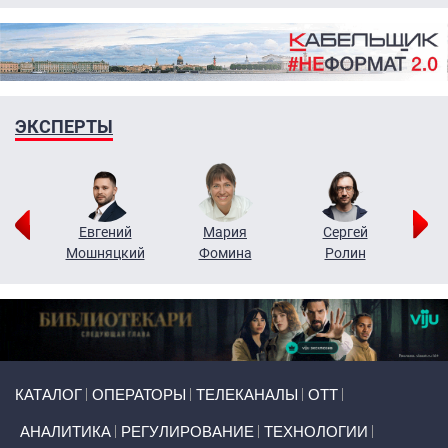
ЭКСПЕРТЫ
ор
Евгений
Мария
Сергей
Н
ко
Мошняцкий
Фомина
Ролин
Primary links
КАТАЛОГ
ОПЕРАТОРЫ
ТЕЛЕКАНАЛЫ
ОТТ
АНАЛИТИКА
РЕГУЛИРОВАНИЕ
ТЕХНОЛОГИИ