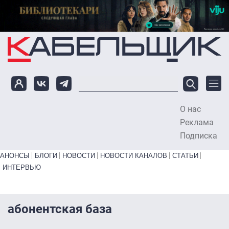
Перейти к основному содержанию
О нас
To
Реклама
Подписка
Primary links bottom
АНОНСЫ
БЛОГИ
НОВОСТИ
НОВОСТИ КАНАЛОВ
СТАТЬИ
ИНТЕРВЬЮ
абонентская база