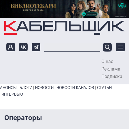
Перейти к основному содержанию
О нас
To
Реклама
Подписка
Primary links bottom
АНОНСЫ
БЛОГИ
НОВОСТИ
НОВОСТИ КАНАЛОВ
СТАТЬИ
ИНТЕРВЬЮ
Операторы