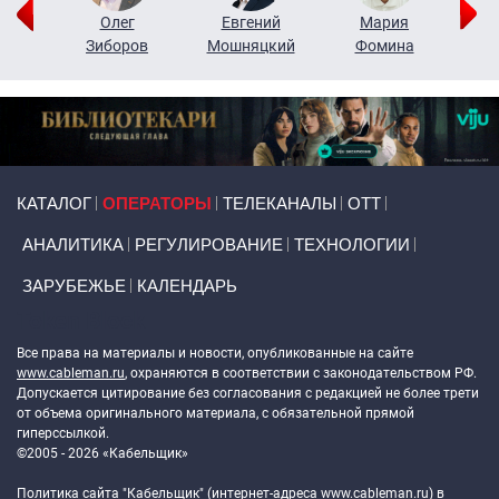
рий
Олег
Евгений
Мария
н
Зиборов
Мошняцкий
Фомина
Primary links
КАТАЛОГ
ОПЕРАТОРЫ
ТЕЛЕКАНАЛЫ
ОТТ
АНАЛИТИКА
РЕГУЛИРОВАНИЕ
ТЕХНОЛОГИИ
ЗАРУБЕЖЬЕ
КАЛЕНДАРЬ
Token Block
Все права на материалы и новости, опубликованные на сайте
www.cableman.ru
, охраняются в соответствии с законодательством РФ.
Допускается цитирование без согласования с редакцией не более трети
от объема оригинального материала, с обязательной прямой
гиперссылкой.
©2005 - 2026 «Кабельщик»
Политика сайта "Кабельщик" (интернет-адреса
www.cableman.ru
) в