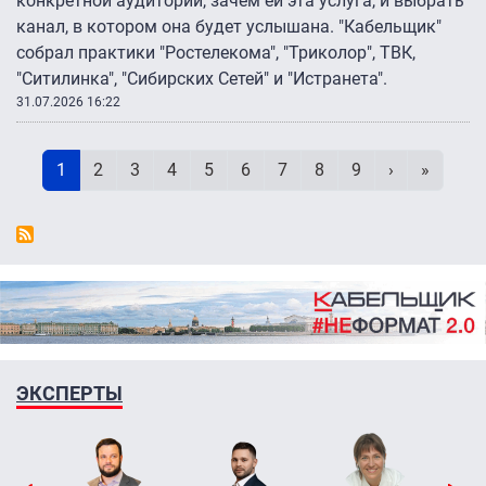
конкретной аудитории, зачем ей эта услуга, и выбрать
канал, в котором она будет услышана. "Кабельщик"
собрал практики "Ростелекома", "Триколор", ТВК,
"Ситилинка", "Сибирских Сетей" и "Истранета".
31.07.2026 16:22
Нумерация страниц
Текущая страница
Page
Page
Page
Page
Page
Page
Page
Page
Следующая 
Последн
1
2
3
4
5
6
7
8
9
›
»
ЭКСПЕРТЫ