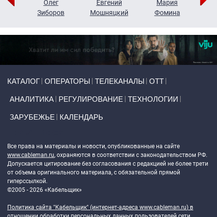
рий
Олег
Евгений
Мария
н
Зиборов
Мошняцкий
Фомина
Primary links
КАТАЛОГ
ОПЕРАТОРЫ
ТЕЛЕКАНАЛЫ
ОТТ
АНАЛИТИКА
РЕГУЛИРОВАНИЕ
ТЕХНОЛОГИИ
ЗАРУБЕЖЬЕ
КАЛЕНДАРЬ
Token Block
Все права на материалы и новости, опубликованные на сайте
www.cableman.ru
, охраняются в соответствии с законодательством РФ.
Допускается цитирование без согласования с редакцией не более трети
от объема оригинального материала, с обязательной прямой
гиперссылкой.
©2005 - 2026 «Кабельщик»
Политика сайта "Кабельщик" (интернет-адреса
www.cableman.ru
) в
отношении обработки персональных данных пользователей сети