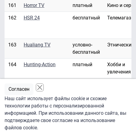
161
Horror TV
платный
Кино и сери
162
HSR 24
бесплатный
Телемагази
163
Hualiang TV
условно-
Этнические
бесплатный
164
Hunting-Action
платный
Хобби и
увлечения
165
Hustler HD/3D
платный
Эротика
Согласен
166
Hustler TV
платный
Эротика
Наш сайт использует файлы cookie и схожие
технологии работы с персонализированной
167
ID Investigation
платный
Развлекате
информацией. При использовании данного сайта, вы
Discovery
подтверждаете свое согласие на использование
файлов cookie.