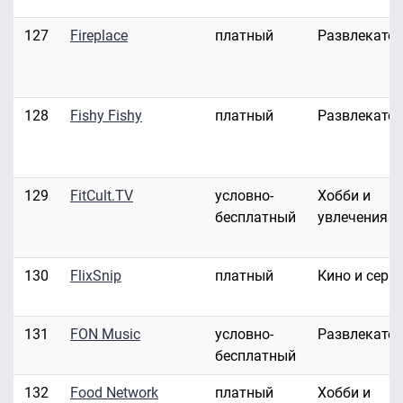
127
Fireplace
платный
Развлекате
128
Fishy Fishy
платный
Развлекате
129
FitCult.TV
условно-
Хобби и
бесплатный
увлечения
130
FlixSnip
платный
Кино и сери
131
FON Music
условно-
Развлекате
бесплатный
132
Food Network
платный
Хобби и