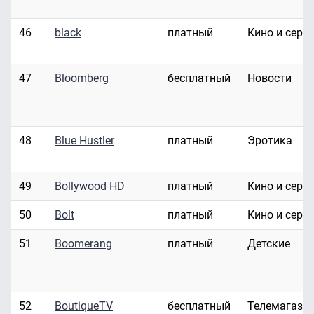
46
black
платный
Кино и сери
47
Bloomberg
бесплатный
Новости
48
Blue Hustler
платный
Эротика
49
Bollywood HD
платный
Кино и сери
50
Bolt
платный
Кино и сери
51
Boomerang
платный
Детские
52
BoutiqueTV
бесплатный
Телемагази