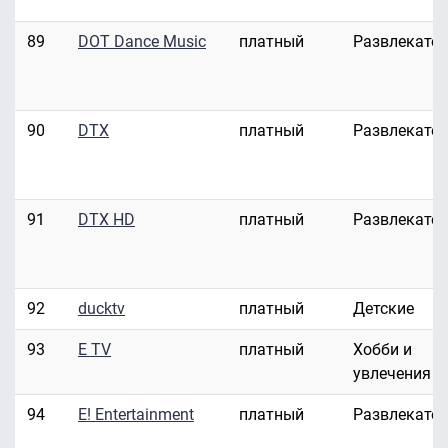
89
DOT Dance Music
платный
Развлекате
90
DTX
платный
Развлекате
91
DTX HD
платный
Развлекате
92
ducktv
платный
Детские
93
E TV
платный
Хобби и
увлечения
94
E! Entertainment
платный
Развлекате