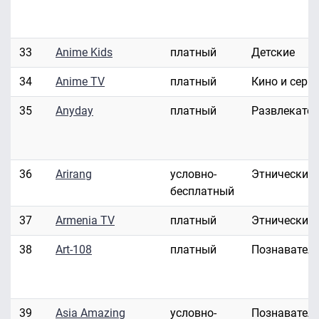
33
Anime Kids
платный
Детские
34
Anime TV
платный
Кино и сери
35
Anyday
платный
Развлекате
36
Arirang
условно-
Этнические
бесплатный
37
Armenia TV
платный
Этнические
38
Art-108
платный
Познавател
39
Asia Amazing
условно-
Познавател