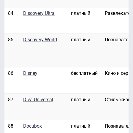
84
Discovery Ultra
платный
Развлекате
85
Discovery World
платный
Познавател
86
Disney
бесплатный
Кино и сери
87
Diva Universal
платный
Стиль жизн
88
Docubox
платный
Познавател