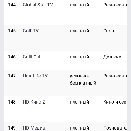
144
Global Star TV
платный
Развлекате
145
Golf TV
платный
Спорт
146
Gulli Girl
платный
Детские
147
HardLife TV
условно-
Развлекате
бесплатный
148
HD Кино 2
платный
Кино и сери
149
HD Медиа
платный
Познавател