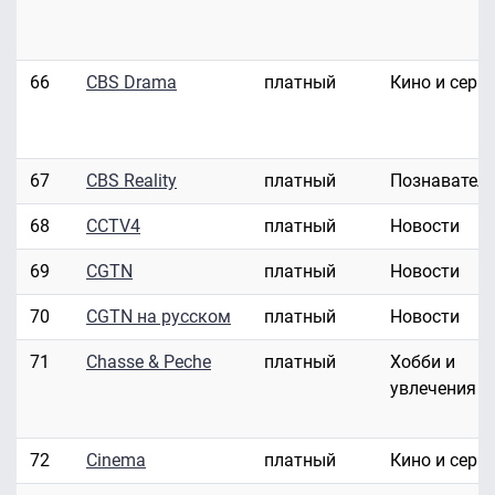
66
CBS Drama
платный
Кино и сери
67
CBS Reality
платный
Познавател
68
CCTV4
платный
Новости
69
CGTN
платный
Новости
70
CGTN на русском
платный
Новости
71
Chasse & Peche
платный
Хобби и
увлечения
72
Cinema
платный
Кино и сери