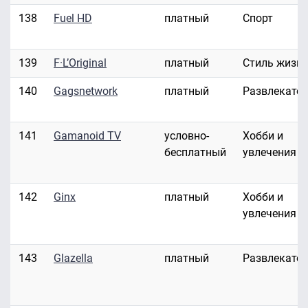
138
Fuel HD
платный
Спорт
139
F·L’Original
платный
Стиль жизн
140
Gagsnetwork
платный
Развлекате
141
Gamanoid TV
условно-
Хобби и
бесплатный
увлечения
142
Ginx
платный
Хобби и
увлечения
143
Glazella
платный
Развлекате