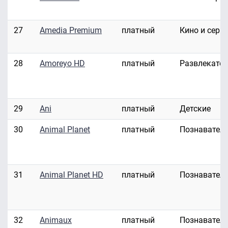
27
Amedia Premium
платный
Кино и сери
28
Amoreyo HD
платный
Развлекате
29
Ani
платный
Детские
30
Animal Planet
платный
Познавател
31
Animal Planet HD
платный
Познавател
32
Animaux
платный
Познавател