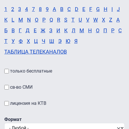
1
2
3
4
7
8
9
A
B
C
D
E
F
G
H
I
J
K
L
M
N
O
P
Q
R
S
T
U
V
W
X
Z
А
Б
В
Г
Д
Е
Ж
З
И
К
Л
М
Н
О
П
Р
С
Т
У
Ф
Х
Ц
Ч
Ш
Э
Ю
Я
ТАБЛИЦА ТЕЛЕКАНАЛОВ
только бесплатные
св-во СМИ
лицензия на КТВ
Формат