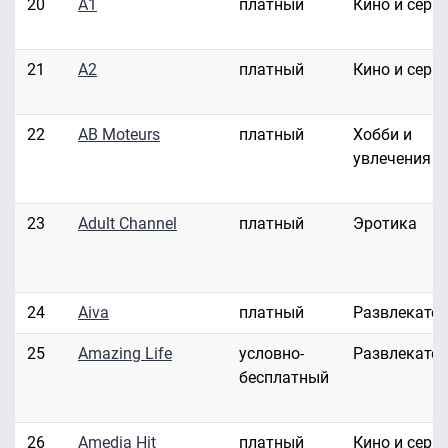
20
A1
платный
Кино и сери
21
A2
платный
Кино и сери
22
AB Moteurs
платный
Хобби и
увлечения
23
Adult Channel
платный
Эротика
24
Aiva
платный
Развлекате
25
Amazing Life
условно-
Развлекате
бесплатный
26
Amedia Hit
платный
Кино и сери