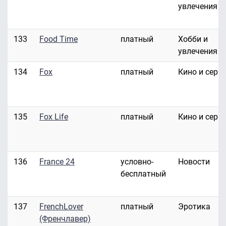
увлечения
133
Food Time
платный
Хобби и
увлечения
134
Fox
платный
Кино и сери
135
Fox Life
платный
Кино и сери
136
France 24
условно-
Новости
бесплатный
137
FrenchLover
платный
Эротика
(Френчлавер)