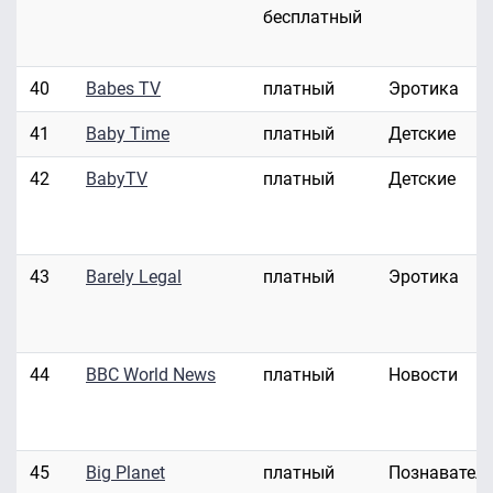
бесплатный
40
Babes TV
платный
Эротика
41
Baby Time
платный
Детские
42
BabyTV
платный
Детские
43
Barely Legal
платный
Эротика
44
BBC World News
платный
Новости
45
Big Planet
платный
Познавател