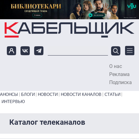
Перейти к основному содержанию
О нас
To
Реклама
Подписка
Primary links bottom
АНОНСЫ
БЛОГИ
НОВОСТИ
НОВОСТИ КАНАЛОВ
СТАТЬИ
ИНТЕРВЬЮ
Каталог телеканалов