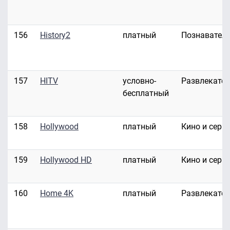
156
History2
платный
Познавател
157
HITV
условно-
Развлекате
бесплатный
158
Hollywood
платный
Кино и сери
159
Hollywood HD
платный
Кино и сери
160
Home 4K
платный
Развлекате