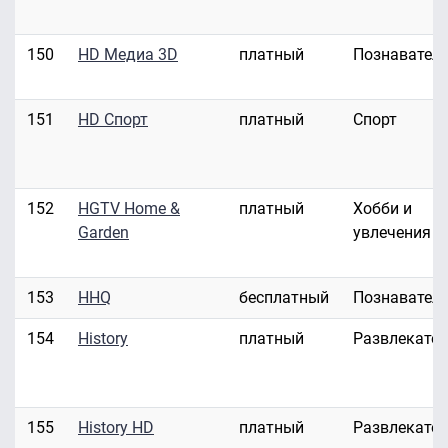
150
HD Медиа 3D
платный
Познавател
151
HD Спорт
платный
Спорт
152
HGTV Home &
платный
Хобби и
Garden
увлечения
153
HHQ
бесплатный
Познавател
154
History
платный
Развлекате
155
History HD
платный
Развлекате