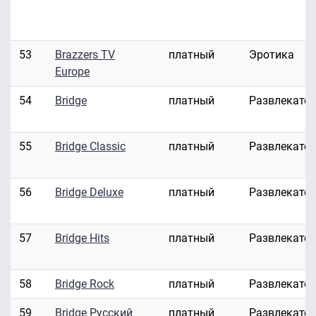
53
Brazzers TV
платный
Эротика
Europe
54
Bridge
платный
Развлекате
55
Bridge Classic
платный
Развлекате
56
Bridge Deluxe
платный
Развлекате
57
Bridge Hits
платный
Развлекате
58
Bridge Rock
платный
Развлекате
59
Bridge Русский
платный
Развлекате