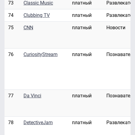
73
Classic Music
платный
Развлекате
74
Clubbing TV
платный
Развлекате
75
CNN
платный
Новости
76
CuriosityStream
платный
Познавател
77
Da Vinci
платный
Познавател
78
DetectiveJam
платный
Развлекате