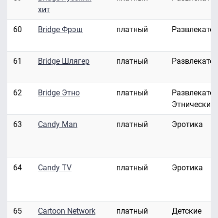
хит
60
Bridge Фрэш
платный
Развлекате
61
Bridge Шлягер
платный
Развлекате
62
Bridge Этно
платный
Развлекател
Этнические
63
Candy Man
платный
Эротика
64
Candy TV
платный
Эротика
65
Cartoon Network
платный
Детские