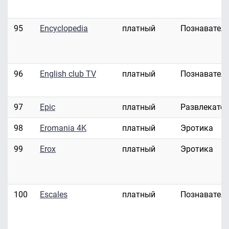
95
Encyclopedia
платный
Познавател
96
English club TV
платный
Познавател
97
Epic
платный
Развлекате
98
Eromania 4K
платный
Эротика
99
Erox
платный
Эротика
100
Escales
платный
Познавател