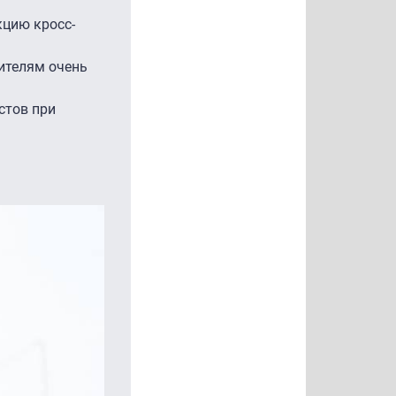
кцию кросс-
жителям очень
стов при