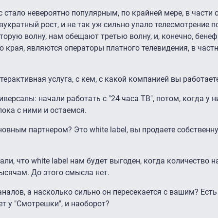
с стало невероятно популярным, по крайней мере, в части 
укратный рост, и не так уж сильно упало телесмотрение п
орую волну, нам обещают третью волну, и, конечно, бене
 края, являются операторы платного телевидения, в частн
нтерактивная услуга, с кем, с какой компанией вы работает
иверсалы: начали работать с "24 часа ТВ", потом, когда у 
ока с ними и остаемся.
овным партнером? Это white label, вы продаете собственну
али, что white label нам будет выгоден, когда количество 
тысячам. До этого смысла нет.
каналов, а насколько сильно он пересекается с вашим? Есть
нет у "Смотрешки", и наоборот?