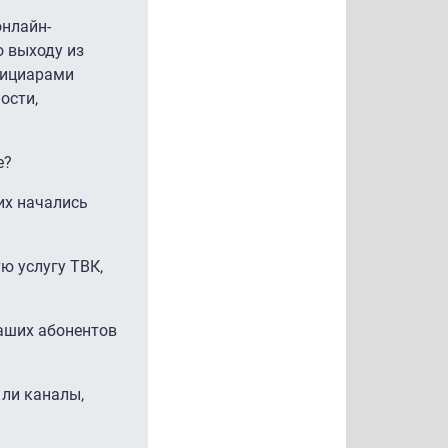
онлайн-
о выходу из
фициарами
ости,
е?
них начались
ю услугу ТВК,
наших абонентов
 ли каналы,