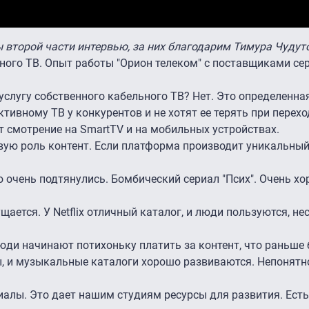
 второй части интервью, за них благодарим Тимура Чудут
вного ТВ. Опыт работы "Орион телеком" с поставщиками се
 услугу собственного кабельного ТВ? Нет. Это определенна
тивному ТВ у конкурентов и не хотят ее терять при перехо
т смотрение на SmartTV и на мобильных устройствах.
евую роль контент. Если платформа производит уникальный 
 очень подтянулись. Бомбический сериал "Псих". Очень хо
ущается. У Netflix отличный каталог, и люди пользуются, н
Люди начинают потихоньку платить за контент, что раньше
ы, и музыкальные каталоги хорошо развиваются. Непонятно
ериалы. Это дает нашим студиям ресурсы для развития. Ест