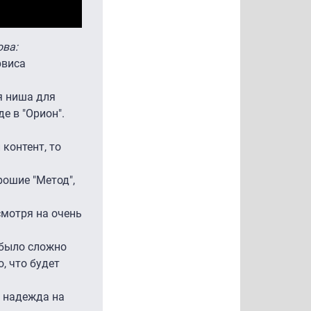
ова:
рвиса
я ниша для
де в "Орион".
контент, то
рошие "Метод",
есмотря на очень
 было сложно
, что будет
ь надежда на