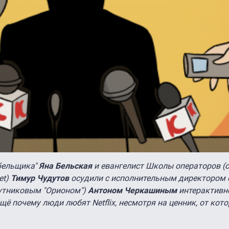
абельщика"
Яна Бельская
и евангелист Школы операторов (
et)
Тимур Чудутов
осудили с исполнительным директором 
спутниковым "Орионом")
Антоном Черкашиным
интерактивн
щё почему люди любят Netflix, несмотря на ценник, от кот