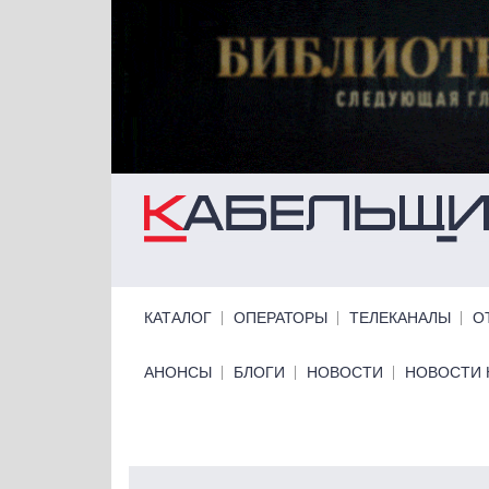
Перейти к основному содержанию
Primary links
КАТАЛОГ
ОПЕРАТОРЫ
ТЕЛЕКАНАЛЫ
О
Primary links bottom
АНОНСЫ
БЛОГИ
НОВОСТИ
НОВОСТИ 