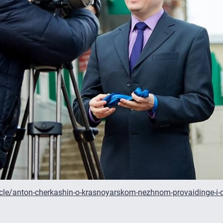
icle/anton-cherkashin-o-krasnoyarskom-nezhnom-provaidinge-i