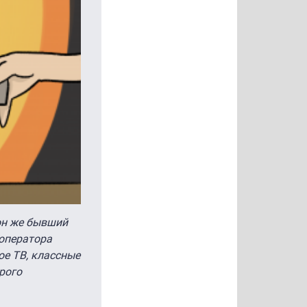
он же бывший
оператора
ое ТВ, классные
орого