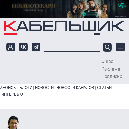
Перейти к основному содержанию
О нас
To
Реклама
Подписка
Primary links bottom
АНОНСЫ
БЛОГИ
НОВОСТИ
НОВОСТИ КАНАЛОВ
СТАТЬИ
ИНТЕРВЬЮ