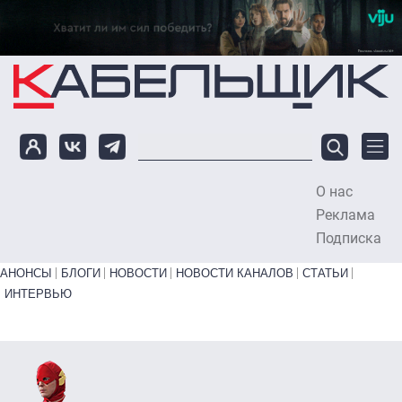
Перейти к основному содержанию
О нас
To
Реклама
Подписка
Primary links bottom
АНОНСЫ
БЛОГИ
НОВОСТИ
НОВОСТИ КАНАЛОВ
СТАТЬИ
ИНТЕРВЬЮ