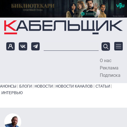
Перейти к основному содержанию
О нас
To
Реклама
Подписка
Primary links bottom
АНОНСЫ
БЛОГИ
НОВОСТИ
НОВОСТИ КАНАЛОВ
СТАТЬИ
ИНТЕРВЬЮ