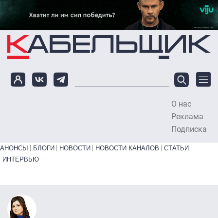
Перейти к основному содержанию
О нас
To
Реклама
Подписка
Primary links bottom
АНОНСЫ
БЛОГИ
НОВОСТИ
НОВОСТИ КАНАЛОВ
СТАТЬИ
ИНТЕРВЬЮ