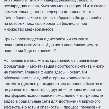
это только в TikTok!), каверы, ремиксы, сиквелы,
всенародная слава, быстрая монетизация. И что самое
замечательное, таких шедевров довольно много.
Точно больше, чем штучных образцов the great content,
на которых пока еще кормится бесчисленное
множество медиабизнесов.
Кризис производства и дистрибуции контента
подкрался незаметно. И до него явно ближе, чем от
поколения Х до поколения Z.
На первый взгляд — и по сравнению с привычными
форматами — монетизация короткого контента много
не требует. Главная фишка здесь — охват. Он
обеспечивается, с одной стороны, количеством
контента (должен ранжироваться довольно быстро и
не успевать надоесть), с другой — технологичностью
платформы, позволяющей немедленно интегрировать
видео в социальные сети для достижения вирусного
эффекта. Но есть и опасность — процесс "перековки"