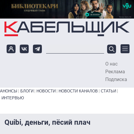
Перейти к основному содержанию
О нас
To
Реклама
Подписка
Primary links bottom
АНОНСЫ
БЛОГИ
НОВОСТИ
НОВОСТИ КАНАЛОВ
СТАТЬИ
ИНТЕРВЬЮ
Quibi, деньги, пёсий плач