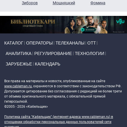
н
Зиборов
Мошняцкий
Фомина
Primary links
КАТАЛОГ
ОПЕРАТОРЫ
ТЕЛЕКАНАЛЫ
ОТТ
АНАЛИТИКА
РЕГУЛИРОВАНИЕ
ТЕХНОЛОГИИ
ЗАРУБЕЖЬЕ
КАЛЕНДАРЬ
Token Block
Все права на материалы и новости, опубликованные на сайте
www.cableman.ru
, охраняются в соответствии с законодательством РФ.
Допускается цитирование без согласования с редакцией не более трети
от объема оригинального материала, с обязательной прямой
гиперссылкой.
©2005 - 2026 «Кабельщик»
Политика сайта "Кабельщик" (интернет-адреса
www.cableman.ru
) в
отношении обработки персональных данных пользователей сети