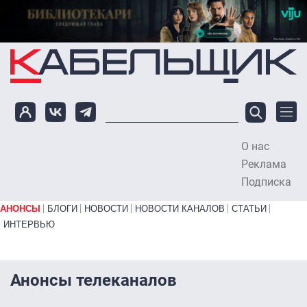
Перейти к основному содержанию
О нас
To
Реклама
Подписка
Primary links bottom
АНОНСЫ
БЛОГИ
НОВОСТИ
НОВОСТИ КАНАЛОВ
СТАТЬИ
ИНТЕРВЬЮ
Анонсы телеканалов