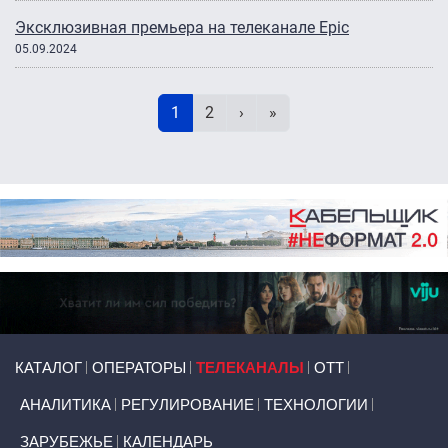
Эксклюзивная премьера на телеканале Epic
05.09.2024
Нумерация страниц
Текущая страница
Page
Следующая страница
Последняя страница
1
2
›
»
Primary links
КАТАЛОГ
ОПЕРАТОРЫ
ТЕЛЕКАНАЛЫ
ОТТ
АНАЛИТИКА
РЕГУЛИРОВАНИЕ
ТЕХНОЛОГИИ
ЗАРУБЕЖЬЕ
КАЛЕНДАРЬ