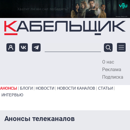
Перейти к основному содержанию
О нас
To
Реклама
Подписка
Primary links bottom
АНОНСЫ
БЛОГИ
НОВОСТИ
НОВОСТИ КАНАЛОВ
СТАТЬИ
ИНТЕРВЬЮ
Анонсы телеканалов