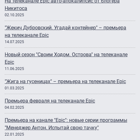
На телеканале Epic авто-апокалипсис от блогера
Никитоса
02.10.2025
"Жекич Дубровский. Угадай контейнер" – премьера
на телеканале Epic
14.07.2025
Новый сезон "Своим Ходом. Острова" на телеканале
Epic
11.06.2025
"Жига на гусеницах" – премьера на телеканале Epic
01.03.2025
Премьера февраля на телеканале Epic
04.02.2025
Премьера на канале "Epic": новые серии программы
"Менеджер Антон. Испытай свою тачку"
22.01.2025