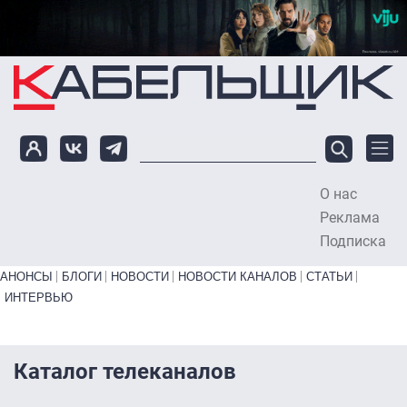
Перейти к основному содержанию
О нас
To
Реклама
Подписка
Primary links bottom
АНОНСЫ
БЛОГИ
НОВОСТИ
НОВОСТИ КАНАЛОВ
СТАТЬИ
ИНТЕРВЬЮ
Каталог телеканалов