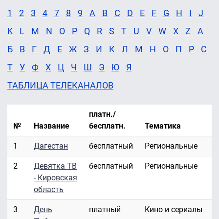
1
2
3
4
7
8
9
A
B
C
D
E
F
G
H
I
J
K
L
M
N
O
P
Q
R
S
T
U
V
W
X
Z
А
Б
В
Г
Д
Е
Ж
З
И
К
Л
М
Н
О
П
Р
С
Т
У
Ф
Х
Ц
Ч
Ш
Э
Ю
Я
ТАБЛИЦА ТЕЛЕКАНАЛОВ
платн./
№
Название
бесплатн.
Тематика
1
Дагестан
бесплатный
Региональные
2
Девятка ТВ
бесплатный
Региональные
- Кировская
область
3
День
платный
Кино и сериалы