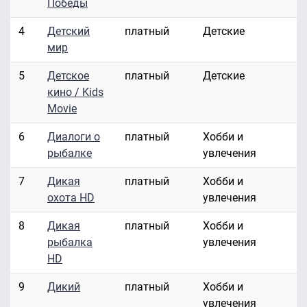
Победы
4
Детский
платный
Детские
мир
5
Детское
платный
Детские
кино / Kids
Movie
6
Диалоги о
платный
Хобби и
рыбалке
увлечения
7
Дикая
платный
Хобби и
охота HD
увлечения
8
Дикая
платный
Хобби и
рыбалка
увлечения
HD
9
Дикий
платный
Хобби и
увлечения