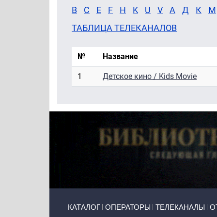
B
C
E
F
H
K
U
V
А
Д
К
М
ТАБЛИЦА ТЕЛЕКАНАЛОВ
№
Название
1
Детское кино / Kids Movie
Primary links
КАТАЛОГ
ОПЕРАТОРЫ
ТЕЛЕКАНАЛЫ
О