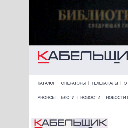
Перейти к основному содержанию
Primary links
КАТАЛОГ
ОПЕРАТОРЫ
ТЕЛЕКАНАЛЫ
О
Primary links bottom
АНОНСЫ
БЛОГИ
НОВОСТИ
НОВОСТИ 