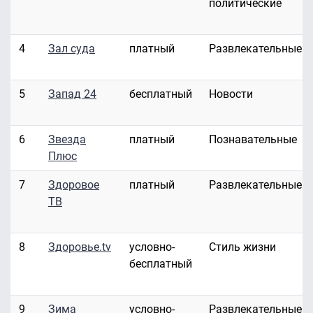
политические
4
Зал суда
платный
Развлекательные
5
Запад 24
бесплатный
Новости
6
Звезда
платный
Познавательные
Плюс
7
Здоровое
платный
Развлекательные
ТВ
8
Здоровье.tv
условно-
Стиль жизни
бесплатный
9
Зима
условно-
Развлекательные