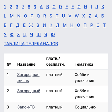
1
2
3
7
8
9
A
B
C
D
E
F
G
H
I
J
K
L
M
N
O
P
Q
R
S
T
U
V
W
X
Z
А
Б
В
Г
Д
Е
Ж
З
И
К
Л
М
Н
О
П
Р
С
Т
У
Ф
Х
Ц
Ч
Ш
Э
Ю
ТАБЛИЦА ТЕЛЕКАНАЛОВ
платн./
№
Название
бесплатн.
Тематика
1
Загородная
платный
Хобби и
жизнь
увлечения
2
Загородный
платный
Хобби и
увлечения
3
Закон-ТВ
платный
Социально-