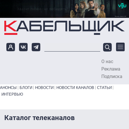
Перейти к основному содержанию
О нас
To
Реклама
Подписка
Primary links bottom
АНОНСЫ
БЛОГИ
НОВОСТИ
НОВОСТИ КАНАЛОВ
СТАТЬИ
ИНТЕРВЬЮ
Каталог телеканалов