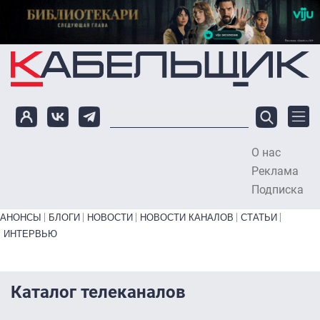
Перейти к основному содержанию
О нас
To
Реклама
Подписка
Primary links bottom
АНОНСЫ
БЛОГИ
НОВОСТИ
НОВОСТИ КАНАЛОВ
СТАТЬИ
ИНТЕРВЬЮ
Каталог телеканалов