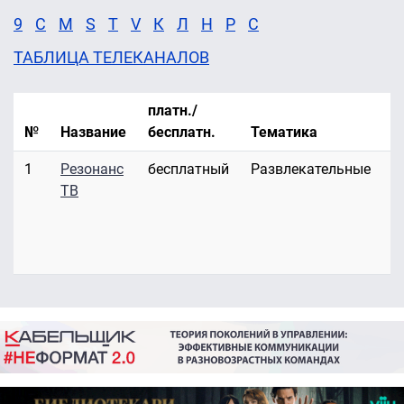
9
C
M
S
T
V
К
Л
Н
Р
С
ТАБЛИЦА ТЕЛЕКАНАЛОВ
платн./
№
Название
бесплатн.
Тематика
К
1
Резонанс
бесплатный
Развлекательные
П
ТВ
р
Д
р
к