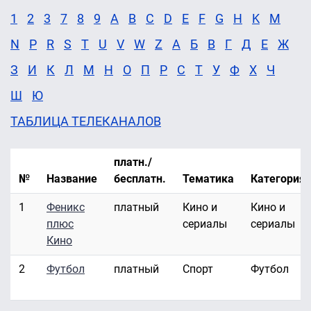
1
2
3
7
8
9
A
B
C
D
E
F
G
H
K
M
N
P
R
S
T
U
V
W
Z
А
Б
В
Г
Д
Е
Ж
З
И
К
Л
М
Н
О
П
Р
С
Т
У
Ф
Х
Ч
Ш
Ю
ТАБЛИЦА ТЕЛЕКАНАЛОВ
платн./
№
Название
бесплатн.
Тематика
Категория
1
Феникс
платный
Кино и
Кино и
плюс
сериалы
сериалы
Кино
2
Футбол
платный
Спорт
Футбол