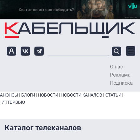
Перейти к основному содержанию
О нас
To
Реклама
Подписка
Primary links bottom
АНОНСЫ
БЛОГИ
НОВОСТИ
НОВОСТИ КАНАЛОВ
СТАТЬИ
ИНТЕРВЬЮ
Каталог телеканалов