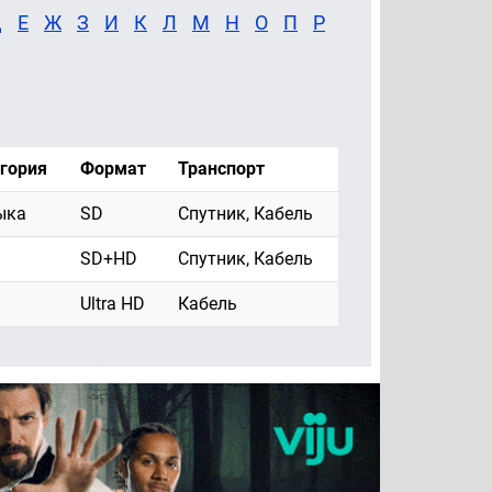
Д
Е
Ж
З
И
К
Л
М
Н
О
П
Р
гория
Формат
Транспорт
ыка
SD
Спутник, Кабель
SD+HD
Спутник, Кабель
Ultra HD
Кабель