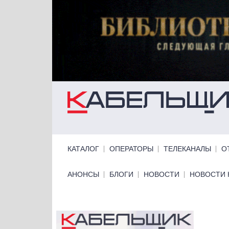
Перейти к основному содержанию
Primary links
КАТАЛОГ
ОПЕРАТОРЫ
ТЕЛЕКАНАЛЫ
О
Primary links bottom
АНОНСЫ
БЛОГИ
НОВОСТИ
НОВОСТИ 