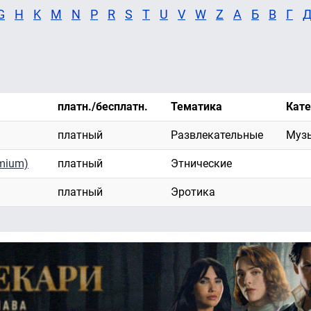
G
H
K
M
N
P
R
S
T
U
V
W
Z
А
Б
В
Г
платн./бесплатн.
Тематика
Кате
платный
Развлекательные
Муз
mium)
платный
Этнические
платный
Эротика