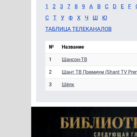
1
2
3
7
8
9
A
B
C
D
E
F
С
Т
У
Ф
Х
Ч
Ш
Ю
ТАБЛИЦА ТЕЛЕКАНАЛОВ
№
Название
1
Шансон-ТВ
2
Шант ТВ Премиум (Shant TV Pre
3
Шёлк