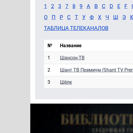
1
2
3
7
8
9
A
B
C
D
E
F
О
П
Р
С
Т
У
Ф
Х
Ч
Ш
Э
ТАБЛИЦА ТЕЛЕКАНАЛОВ
№
Название
1
Шансон-ТВ
2
Шант ТВ Премиум (Shant TV Pre
3
Шёлк