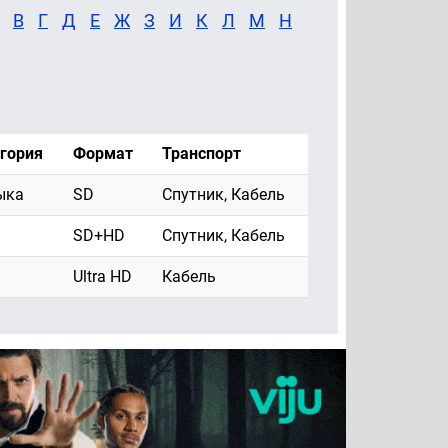
В
Г
Д
Е
Ж
З
И
К
Л
М
Н
гория
Формат
Транспорт
ыка
SD
Спутник, Кабель
SD+HD
Спутник, Кабель
Ultra HD
Кабель