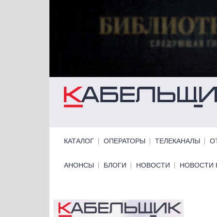
Перейти к основному содержанию
Primary links
КАТАЛОГ
ОПЕРАТОРЫ
ТЕЛЕКАНАЛЫ
О
Primary links bottom
АНОНСЫ
БЛОГИ
НОВОСТИ
НОВОСТИ 