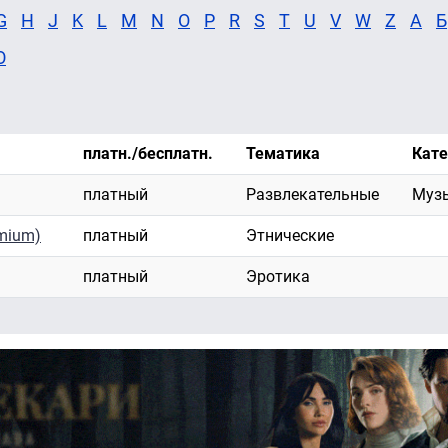
G
H
J
K
L
M
N
O
P
R
S
T
U
V
W
Z
А
Б
Ю
платн./бесплатн.
Тематика
Кате
платный
Развлекательные
Муз
mium)
платный
Этнические
платный
Эротика