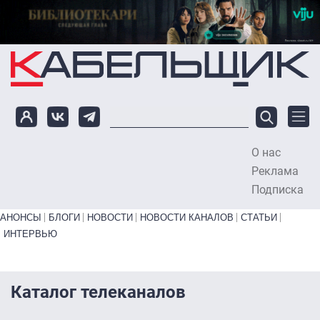
Перейти к основному содержанию
О нас
To
Реклама
Подписка
Primary links bottom
АНОНСЫ
БЛОГИ
НОВОСТИ
НОВОСТИ КАНАЛОВ
СТАТЬИ
ИНТЕРВЬЮ
Каталог телеканалов