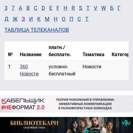
3
7
A
B
C
D
E
F
H
R
S
T
V
W
Б
Г
Д
Ж
З
И
К
М
Н
О
П
С
Т
ТАБЛИЦА ТЕЛЕКАНАЛОВ
платн./
№
Название
бесплатн.
Тематика
Категори
1
360
условно-
Новости
Новости
бесплатный