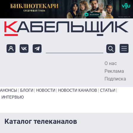
Перейти к основному содержанию
О нас
To
Реклама
Подписка
Primary links bottom
АНОНСЫ
БЛОГИ
НОВОСТИ
НОВОСТИ КАНАЛОВ
СТАТЬИ
ИНТЕРВЬЮ
Каталог телеканалов