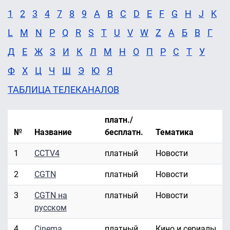
1
2
3
4
7
8
9
A
B
C
D
E
F
G
H
J
K
L
M
N
P
Q
R
S
T
U
V
W
Z
А
Б
В
Г
Д
Е
Ж
З
И
К
Л
М
Н
О
П
Р
С
Т
У
Ф
Х
Ц
Ч
Ш
Э
Ю
Я
ТАБЛИЦА ТЕЛЕКАНАЛОВ
платн./
№
Название
бесплатн.
Тематика
1
CCTV4
платный
Новости
2
CGTN
платный
Новости
3
CGTN на
платный
Новости
русском
4
Cinema
платный
Кино и сериалы