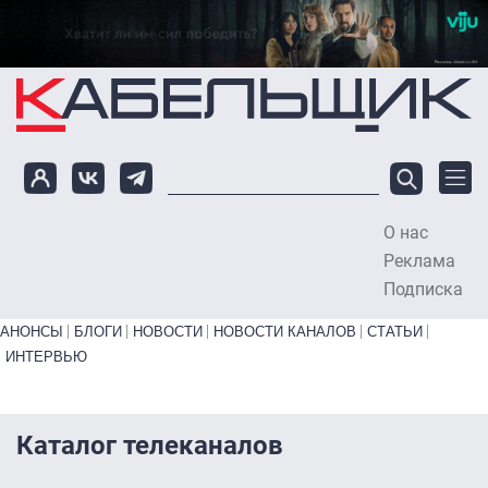
Перейти к основному содержанию
О нас
To
Реклама
Подписка
Primary links bottom
АНОНСЫ
БЛОГИ
НОВОСТИ
НОВОСТИ КАНАЛОВ
СТАТЬИ
ИНТЕРВЬЮ
Каталог телеканалов