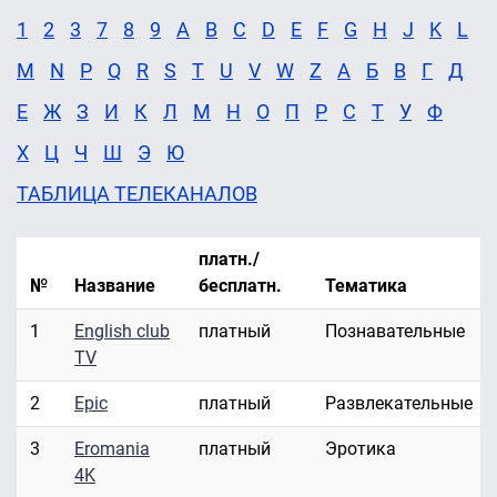
1
2
3
7
8
9
A
B
C
D
E
F
G
H
J
K
L
M
N
P
Q
R
S
T
U
V
W
Z
А
Б
В
Г
Д
Е
Ж
З
И
К
Л
М
Н
О
П
Р
С
Т
У
Ф
Х
Ц
Ч
Ш
Э
Ю
ТАБЛИЦА ТЕЛЕКАНАЛОВ
платн./
№
Название
бесплатн.
Тематика
1
English club
платный
Познавательные
TV
2
Epic
платный
Развлекательные
3
Eromania
платный
Эротика
4K