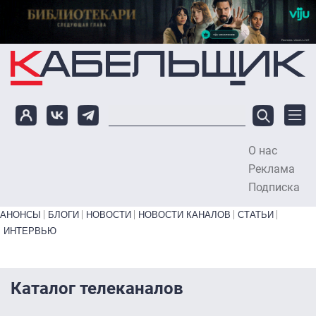
Перейти к основному содержанию
О нас
To
Реклама
Подписка
Primary links bottom
АНОНСЫ
БЛОГИ
НОВОСТИ
НОВОСТИ КАНАЛОВ
СТАТЬИ
ИНТЕРВЬЮ
Каталог телеканалов