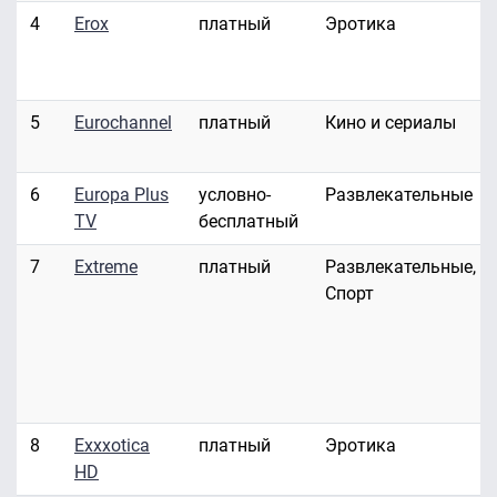
4
Erox
платный
Эротика
5
Eurochannel
платный
Кино и сериалы
6
Europa Plus
условно-
Развлекательные
TV
бесплатный
7
Extreme
платный
Развлекательные,
Спорт
8
Exxxotica
платный
Эротика
HD