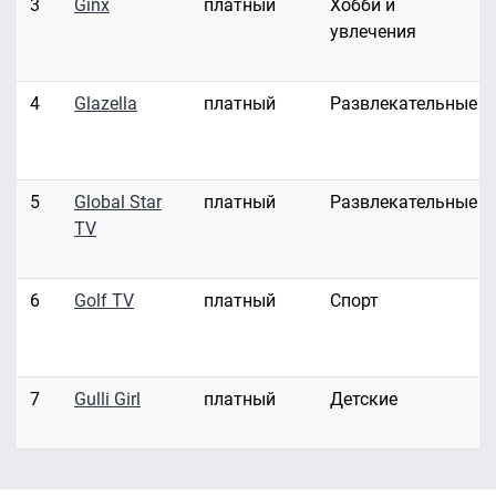
3
Ginx
платный
Хобби и
увлечения
4
Glazella
платный
Развлекательные
5
Global Star
платный
Развлекательные
TV
6
Golf TV
платный
Спорт
7
Gulli Girl
платный
Детские