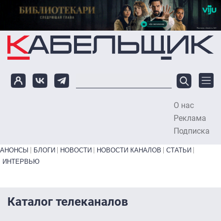
Перейти к основному содержанию
О нас
To
Реклама
Подписка
Primary links bottom
АНОНСЫ
БЛОГИ
НОВОСТИ
НОВОСТИ КАНАЛОВ
СТАТЬИ
ИНТЕРВЬЮ
Каталог телеканалов