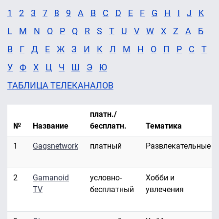
1
2
3
7
8
9
A
B
C
D
E
F
G
H
I
J
K
L
M
N
O
P
Q
R
S
T
U
V
W
X
Z
А
Б
В
Г
Д
Е
Ж
З
И
К
Л
М
Н
О
П
Р
С
Т
У
Ф
Х
Ц
Ч
Ш
Э
Ю
ТАБЛИЦА ТЕЛЕКАНАЛОВ
платн./
№
Название
бесплатн.
Тематика
1
Gagsnetwork
платный
Развлекательные
2
Gamanoid
условно-
Хобби и
TV
бесплатный
увлечения