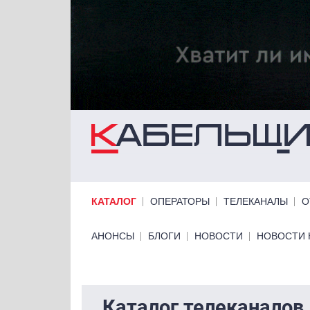
Перейти к основному содержанию
Primary links
КАТАЛОГ
ОПЕРАТОРЫ
ТЕЛЕКАНАЛЫ
О
Primary links bottom
АНОНСЫ
БЛОГИ
НОВОСТИ
НОВОСТИ 
Каталог телеканалов