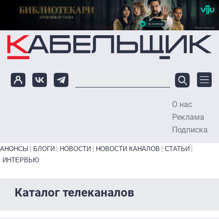
Перейти к основному содержанию
О нас
To
Реклама
Подписка
Primary links bottom
АНОНСЫ
БЛОГИ
НОВОСТИ
НОВОСТИ КАНАЛОВ
СТАТЬИ
ИНТЕРВЬЮ
Каталог телеканалов