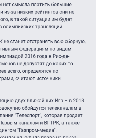
м нет смысла платить большие
и из-за низких рейтингов они не
ого, в такой ситуации им будет
в олимпийских трансляций.
К не станет отстранять всю сборную,
ортивным федерациям по видам
импиадой 2016 года в Рио-де-
сменов не допустят до каких-то
ее всего, определятся по
грами, считают источники
ляцию двух ближайших Игр – в 2018
 совокупно обойдутся телеканалам в
пания "Телеспорт", которая продает
 Первым каналом и ВГТРК, а также
дингом "Газпром-медиа".
компания купила права на показ