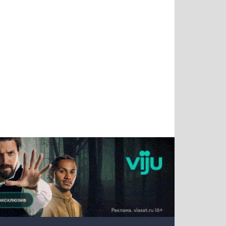
Тимур
Григорий
Виктор
Евгений
Чудутов
Кузин
Бритько
Мошняцкий