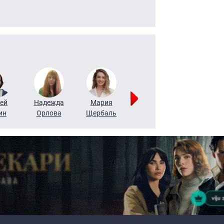
ей
Надежда
Мария
Алексей
Татьяна
ин
Орлова
Щербаль
Леонтьев
Воронова