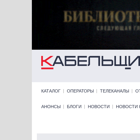
Перейти к основному содержанию
Primary links
КАТАЛОГ
ОПЕРАТОРЫ
ТЕЛЕКАНАЛЫ
О
Primary links bottom
АНОНСЫ
БЛОГИ
НОВОСТИ
НОВОСТИ 