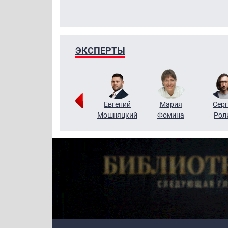
ЭКСПЕРТЫ
ригорий
Виктор
Евгений
Мария
Серг
Кузин
Бритько
Мошняцкий
Фомина
Рол