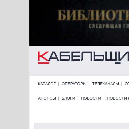
Перейти к основному содержанию
Primary links
КАТАЛОГ
ОПЕРАТОРЫ
ТЕЛЕКАНАЛЫ
О
Primary links bottom
АНОНСЫ
БЛОГИ
НОВОСТИ
НОВОСТИ 