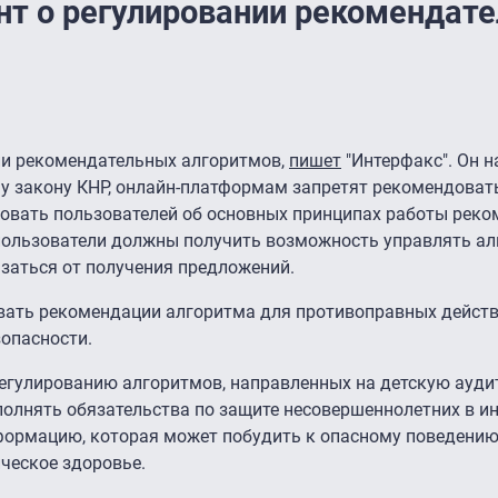
нт о регулировании рекомендат
ии рекомендательных алгоритмов,
пишет
"Интерфакс". Он н
му закону КНР, онлайн-платформам запретят рекомендова
овать пользователей об основных принципах работы рек
 пользователи должны получить возможность управлять а
азаться от получения предложений.
ать рекомендации алгоритма для противоправных действ
опасности.
егулированию алгоритмов, направленных на детскую ауди
олнять обязательства по защите несовершеннолетних в ин
ормацию, которая может побудить к опасному поведению
ическое здоровье.