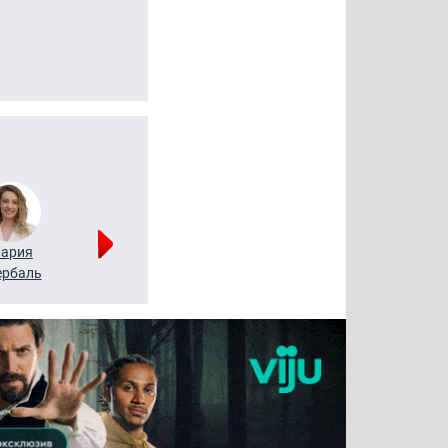
ария
Алексей
Татьяна
рбаль
Леонтьев
Воронова