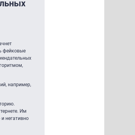
ельных
ачнет
ть фейковые
омендательных
лгоритмом,
ий, например,
торию.
тернете. Им
 и негативно