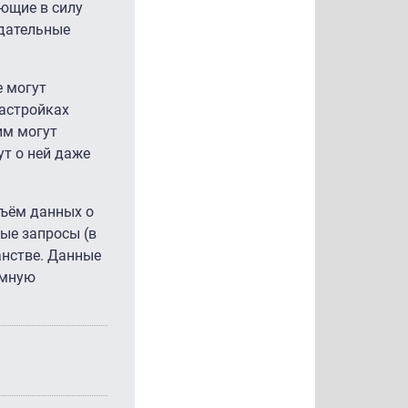
ающие в силу
ндательные
е могут
настройках
им могут
ут о ней даже
бъём данных о
вые запросы (в
анстве. Данные
амную