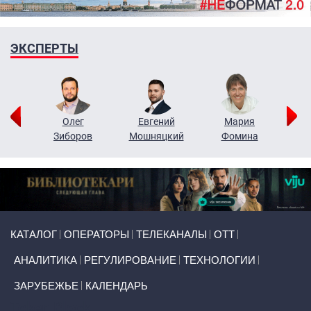
ЭКСПЕРТЫ
рий
Олег
Евгений
Мария
н
Зиборов
Мошняцкий
Фомина
Primary links
КАТАЛОГ
ОПЕРАТОРЫ
ТЕЛЕКАНАЛЫ
ОТТ
АНАЛИТИКА
РЕГУЛИРОВАНИЕ
ТЕХНОЛОГИИ
ЗАРУБЕЖЬЕ
КАЛЕНДАРЬ
Token Block