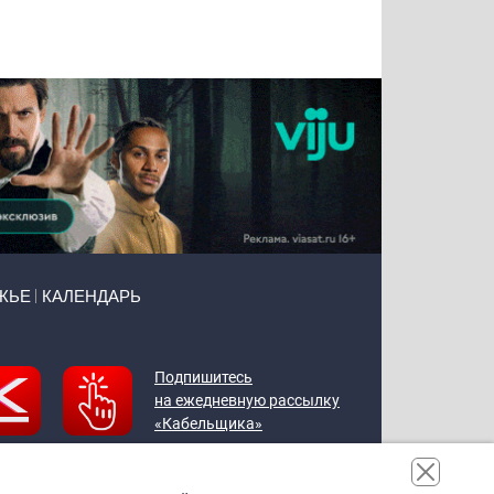
Татьяна
Тимур
Григорий
Олег
Воронова
Чудутов
Кузин
Зиборов
ЖЬЕ
КАЛЕНДАРЬ
Подпишитесь
на ежедневную рассылку
«Кабельщика»