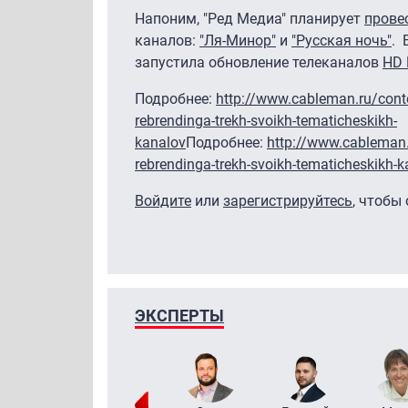
Напоним, "Ред Медиа" планирует
прове
каналов:
"Ля-Минор"
и
"Русская ночь"
. 
запустила обновление телеканалов
HD 
Подробнее:
http://www.cableman.ru/cont
rebrendinga-trekh-svoikh-tematicheskikh-
kanalov
Подробнее:
http://www.cableman.
rebrendinga-trekh-svoikh-tematicheskikh-
Войдите
или
зарегистрируйтесь
, чтобы
ЭКСПЕРТЫ