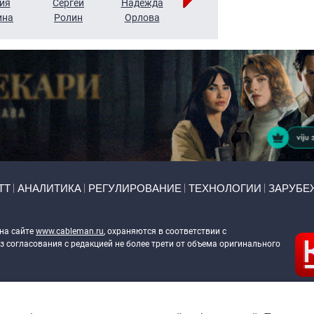
ия
Сергей
Надежда
Мария
Алексей
ина
Ролин
Орлова
Щербаль
Леонтьев
ТТ
АНАЛИТИКА
РЕГУЛИРОВАНИЕ
ТЕХНОЛОГИИ
ЗАРУБЕ
 на сайте
www.cableman.ru
, охраняются в соответствии с
 согласования с редакцией не более трети от объема оригинального
ableman.ru
) в отношении обработки персональных данных