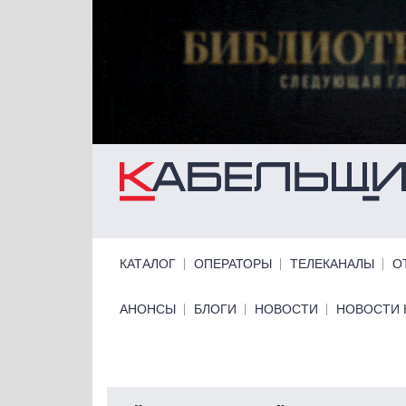
Перейти к основному содержанию
Primary links
КАТАЛОГ
ОПЕРАТОРЫ
ТЕЛЕКАНАЛЫ
О
Primary links bottom
АНОНСЫ
БЛОГИ
НОВОСТИ
НОВОСТИ 