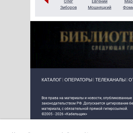
Тимур
Григорий
Олег
Евгений
Мар
Чудутов
Кузин
Зиборов
Мошняцкий
Фом
Primary links
КАТАЛОГ
ОПЕРАТОРЫ
ТЕЛЕКАНАЛЫ
О
Token Block
Все права на материалы и новости, опубликованные
законодательством РФ. Допускается цитирование без
материала, с обязательной прямой гиперссылкой.
©2005 - 2026 «Кабельщик»
Политика сайта "Кабельщик" (интернет-адреса
www.c
пользователей сети интернет