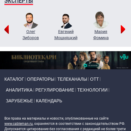
ЭКСПЕРТЫ
рий
Олег
Евгений
Мария
н
Зиборов
Мошняцкий
Фомина
Primary links
КАТАЛОГ
ОПЕРАТОРЫ
ТЕЛЕКАНАЛЫ
ОТТ
АНАЛИТИКА
РЕГУЛИРОВАНИЕ
ТЕХНОЛОГИИ
ЗАРУБЕЖЬЕ
КАЛЕНДАРЬ
Token Block
Все права на материалы и новости, опубликованные на сайте
www.cableman.ru
, охраняются в соответствии с законодательством РФ.
Допускается цитирование без согласования с редакцией не более трети