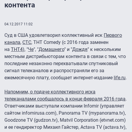
контента
04.12.2017 11:02
Суд в США удовлетворил коллективный иск
Первого
канала
,
СТС
, ТНТ Comedy (с 2016 года заменен
на
ТНТ4
)
, "
Че
", "
Домашнего
" и "
Дождя
" к нескольким
местным дистрибьюторам контента в связи с тем, что
последние незаконно перехватывали спутниковый
сигнал телеканалов и распространяли его за
ежемесячную плату, сообщает интернет-издание
life.ru
.
Напомним, о подаче коллективного иска
телеканалами сообщалось в конце февраля 2016 года
.
Ответчиками выступали компании Infomir (управляет
сайтом infomirusa.com), Panorama TV (mypanorama.tv),
Goodzone TV (gudzon.tv), Matvil Corporation (etvnet.com)
и ее гендиректор Михаил Гайстер, Actava TV (actava.tv),