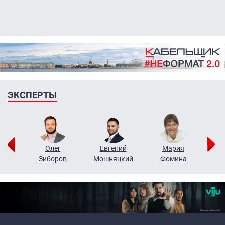
ЭКСПЕРТЫ
рий
Олег
Евгений
Мария
н
Зиборов
Мошняцкий
Фомина
Primary links