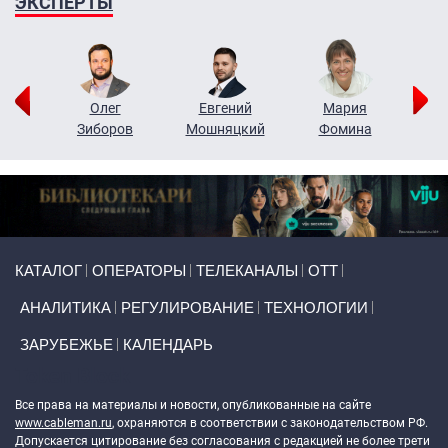
ЭКСПЕРТЫ
рий
Олег
Евгений
Мария
н
Зиборов
Мошняцкий
Фомина
Primary links
КАТАЛОГ
ОПЕРАТОРЫ
ТЕЛЕКАНАЛЫ
ОТТ
АНАЛИТИКА
РЕГУЛИРОВАНИЕ
ТЕХНОЛОГИИ
ЗАРУБЕЖЬЕ
КАЛЕНДАРЬ
Token Block
Все права на материалы и новости, опубликованные на сайте
www.cableman.ru
, охраняются в соответствии с законодательством РФ.
Допускается цитирование без согласования с редакцией не более трети